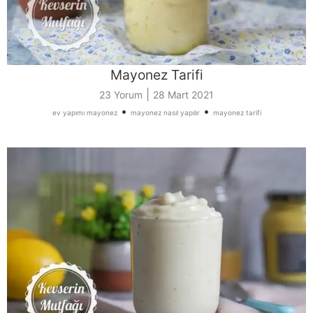
Mayonez Tarifi
|
23 Yorum
28 Mart 2021
•
•
ev yapımı mayonez
mayonez nasıl yapılır
mayonez tarifi