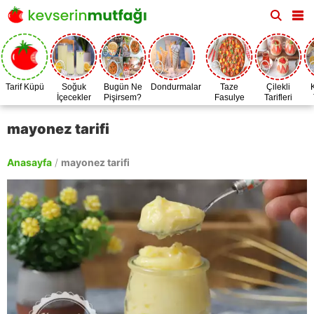
Tarif Küpü
Soğuk
Bugün Ne
Dondurmalar
Taze
Çilekli
İçecekler
Pişirsem?
Fasulye
Tarifleri
Zamanı
mayonez tarifi
Anasayfa
/
mayonez tarifi