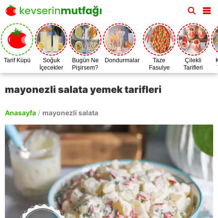
Tarif Küpü
Soğuk
Bugün Ne
Dondurmalar
Taze
Çilekli
İçecekler
Pişirsem?
Fasulye
Tarifleri
Zamanı
mayonezli salata yemek tarifleri
Anasayfa
/
mayonezli salata