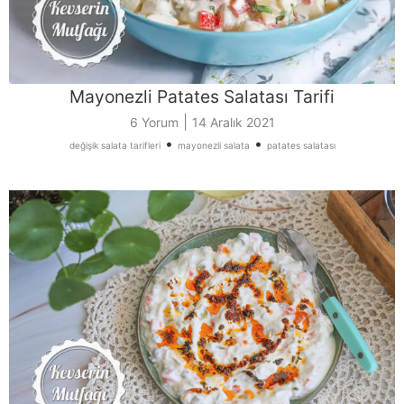
Mayonezli Patates Salatası Tarifi
|
6 Yorum
14 Aralık 2021
•
•
değişik salata tarifleri
mayonezli salata
patates salatası