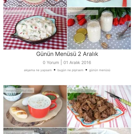
Günün Menüsü 2 Aralık
|
0 Yorum
01 Aralık 2016
•
•
akşama ne yapsam
bugün ne pişirsem
günün menüsü