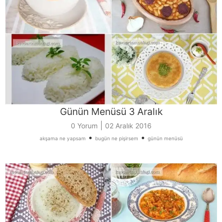
Günün Menüsü 3 Aralık
|
0 Yorum
02 Aralık 2016
•
•
akşama ne yapsam
bugün ne pişirsem
günün menüsü