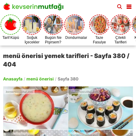
Tarif Küpü
Soğuk
Bugün Ne
Dondurmalar
Taze
Çilekli
İçecekler
Pişirsem?
Fasulye
Tarifleri
Zamanı
menü önerisi yemek tarifleri - Sayfa 380 /
404
Anasayfa
/
menü önerisi
/
Sayfa 380