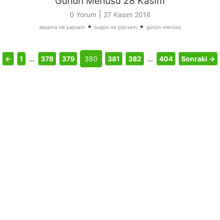
Günün Menüsü 28 Kasım
|
0 Yorum
27 Kasım 2016
•
•
akşama ne yapsam
bugün ne pişirsem
günün menüsü
←
1
…
378
379
380
381
382
…
404
Sonraki →