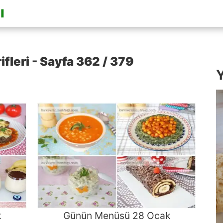
fleri - Sayfa 362 / 379
Y
k
Günün Menüsü 28 Ocak