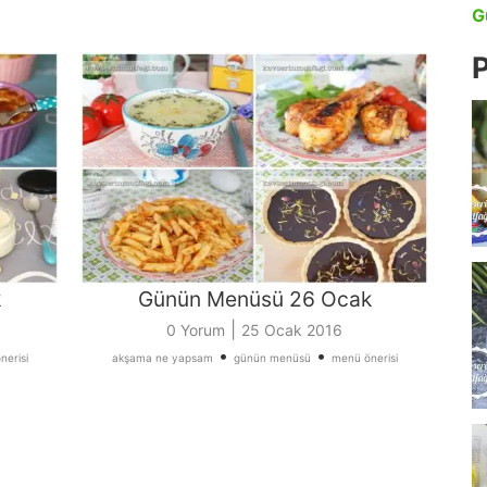
G
P
k
Günün Menüsü 26 Ocak
|
0 Yorum
25 Ocak 2016
•
•
nerisi
akşama ne yapsam
günün menüsü
menü önerisi