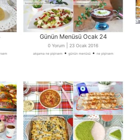
5
Günün Menüsü Ocak 24
|
0 Yorum
23 Ocak 2016
•
•
irsem
akşama ne pişirsem
günün menüsü
ne pişirsem