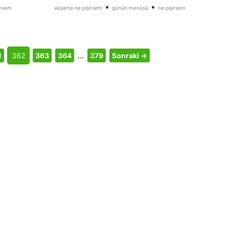
•
•
irsem
akşama ne pişirsem
günün menüsü
ne pişirsem
1
362
363
364
…
379
Sonraki →