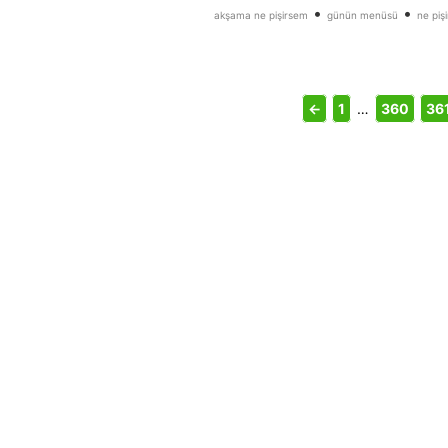
•
•
akşama ne pişirsem
günün menüsü
ne piş
←
1
…
360
36