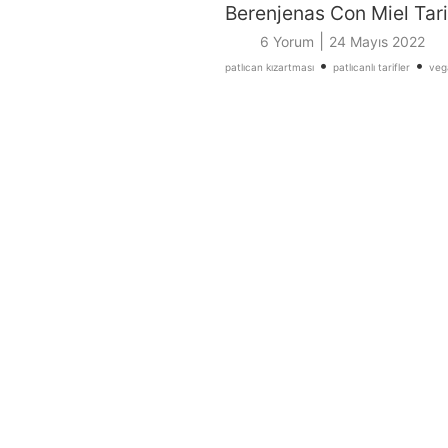
Berenjenas Con Miel Tari
|
6 Yorum
24 Mayıs 2022
•
•
patlıcan kızartması
patlıcanlı tarifler
veg