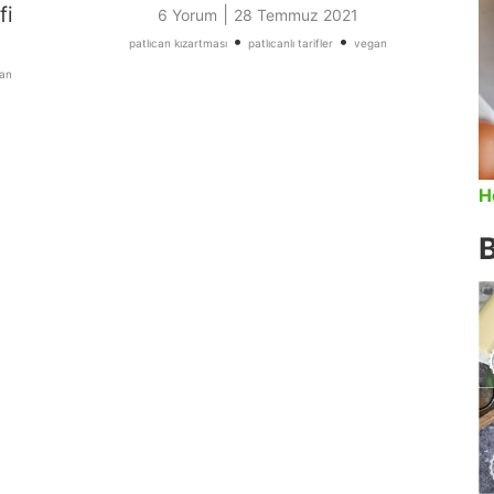
fi
|
6 Yorum
28 Temmuz 2021
•
•
patlıcan kızartması
patlıcanlı tarifler
vegan
an
H