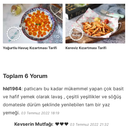
Yoğurtlu Havuç Kızartması Tarifi
Kereviz Kızartması Tarifi
Toplam 6 Yorum
hld1964
:
patlıcanı bu kadar mükemmel yapan çok basit
ve hafif yemek olarak lavaş , çeşitli yeşillikler ve söğüş
domatesle dürüm şeklinde yenilebilen tam bir yaz
yemeği.
03 Temmuz 2022
18:19
Kevserin Mutfağı
:
❤️❤️❤️
03 Temmuz 2022
21:32