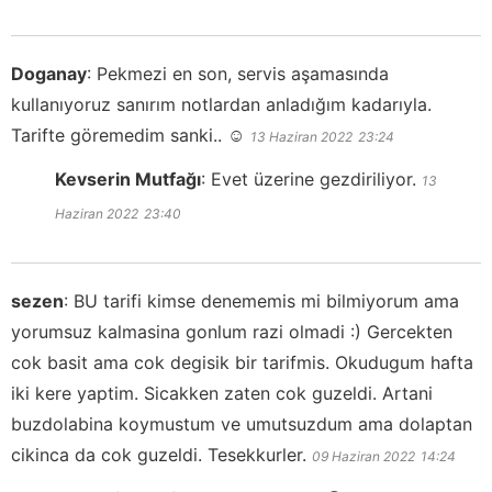
Doganay
:
Pekmezi en son, servis aşamasında
kullanıyoruz sanırım notlardan anladığım kadarıyla.
Tarifte göremedim sanki.. ☺️
13 Haziran 2022
23:24
Kevserin Mutfağı
:
Evet üzerine gezdiriliyor.
13
Haziran 2022
23:40
sezen
:
BU tarifi kimse denememis mi bilmiyorum ama
yorumsuz kalmasina gonlum razi olmadi :) Gercekten
cok basit ama cok degisik bir tarifmis. Okudugum hafta
iki kere yaptim. Sicakken zaten cok guzeldi. Artani
buzdolabina koymustum ve umutsuzdum ama dolaptan
cikinca da cok guzeldi. Tesekkurler.
09 Haziran 2022
14:24