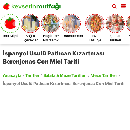
Tarif Küpü
Soğuk
Bugün Ne
Dondurmalar
Taze
Çilekli
İçecekler
Pişirsem?
Fasulye
Tarifleri
Zamanı
İspanyol Usulü Patlıcan Kızartması
Berenjenas Con Miel Tarifi
Anasayfa
/
Tarifler
/
Salata & Meze Tarifleri
/
Meze Tarifleri
/
İspanyol Usulü Patlıcan Kızartması Berenjenas Con Miel Tarifi