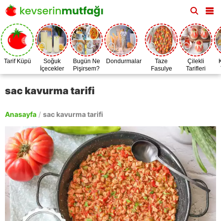
Tarif Küpü
Soğuk
Bugün Ne
Dondurmalar
Taze
Çilekli
İçecekler
Pişirsem?
Fasulye
Tarifleri
Zamanı
sac kavurma tarifi
Anasayfa
/
sac kavurma tarifi