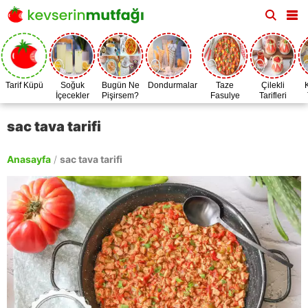
Tarif Küpü
Soğuk
Bugün Ne
Dondurmalar
Taze
Çilekli
İçecekler
Pişirsem?
Fasulye
Tarifleri
Zamanı
sac tava tarifi
Anasayfa
/
sac tava tarifi