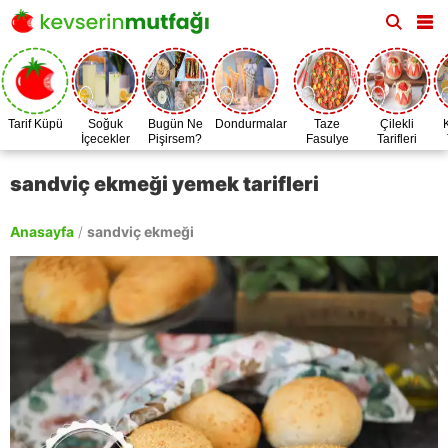
Tarif Küpü
Soğuk
Bugün Ne
Dondurmalar
Taze
Çilekli
İçecekler
Pişirsem?
Fasulye
Tarifleri
Zamanı
sandviç ekmeği yemek tarifleri
Anasayfa
/
sandviç ekmeği