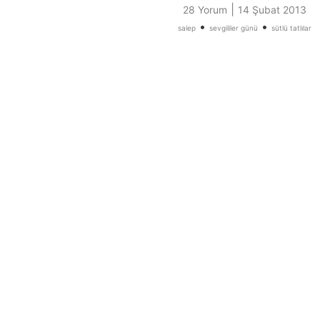
|
28 Yorum
14 Şubat 2013
•
•
salep
sevgililer günü
sütlü tatlılar