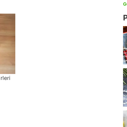
G
P
rleri