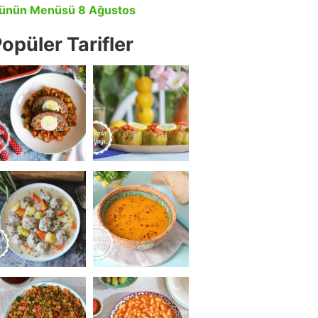
ünün Menüsü 8 Ağustos
opüler Tarifler