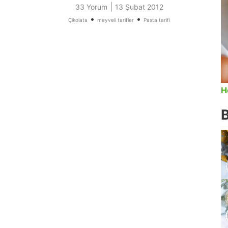
|
33 Yorum
13 Şubat 2012
•
•
Çikolata
meyveli tarifler
Pasta tarifi
H