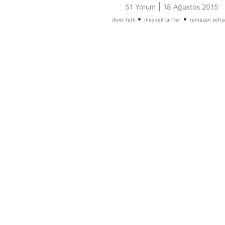
|
51 Yorum
18 Ağustos 2015
•
•
diyet tatlı
meyveli tarifler
ramazan sofral