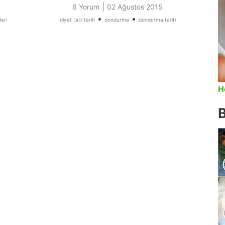
|
6 Yorum
02 Ağustos 2015
•
•
arı
diyet tatlı tarifi
dondurma
dondurma tarifi
H