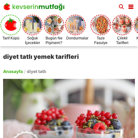
Tarif Küpü
Soğuk
Bugün Ne
Dondurmalar
Taze
Çilekli
İçecekler
Pişirsem?
Fasulye
Tarifleri
Zamanı
diyet tatlı yemek tarifleri
Anasayfa
/
diyet tatlı