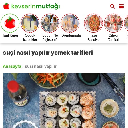
Tarif Küpü
Soğuk
Bugün Ne
Dondurmalar
Taze
Çilekli
İçecekler
Pişirsem?
Fasulye
Tarifleri
Zamanı
suşi nasıl yapılır yemek tarifleri
Anasayfa
/
suşi nasıl yapılır