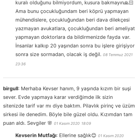
kuralı olduğunu bilmiyordum, kusura bakmayın🙏🏻
Ama bunu çocukluğundam beri köprü yapmayan
mühendislere, çocukluğundan beri dava dilekçesi
yazmayan avukatlara, çocukluğundan beri ameliyat
yapmayan doktorlara da bildirmenizde fayda var.
İnsanlar kalkıp 20 yaşından sonra bu işlere girişiyor
sonra size sormadan, olacak iş değil.
08 Temmuz 2021
23:36
birgull
:
Merhaba Kevser hanım, 9 yaşında kızım bir suşi
sever. Evde yapmaya karar verdiğimde ilk sizin
sitenizde tarif var mı diye baktım. Pilavlık pirinç ve üzüm
sirkesi ile denedim. Böyle bile güzel oldu. Kızımdan tam
puan aldı. Sevgiler 🌸
01 Kasım 2020
18:09
Kevserin Mutfağı
:
Ellerine sağlık😊
01 Kasım 2020