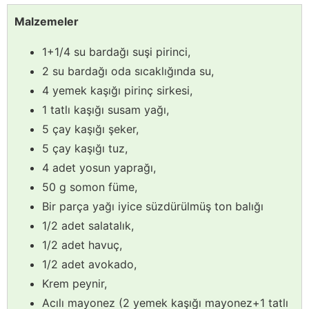
Malzemeler
1+1/4 su bardağı suşi pirinci,
2 su bardağı oda sıcaklığında su,
4 yemek kaşığı pirinç sirkesi,
1 tatlı kaşığı susam yağı,
5 çay kaşığı şeker,
5 çay kaşığı tuz,
4 adet yosun yaprağı,
50 g somon füme,
Bir parça yağı iyice süzdürülmüş ton balığı
1/2 adet salatalık,
1/2 adet havuç,
1/2 adet avokado,
Krem peynir,
Acılı mayonez (2 yemek kaşığı mayonez+1 tatlı