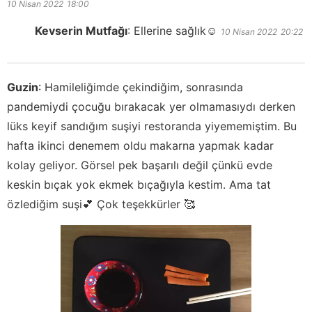
10 Nisan 2022
18:00
Kevserin Mutfağı
:
Ellerine sağlık☺️
10 Nisan 2022
20:22
Guzin
:
Hamileliğimde çekindiğim, sonrasında
pandemiydi çocuğu bırakacak yer olmamasıydı derken
lüks keyif sandığım suşiyi restoranda yiyememiştim. Bu
hafta ikinci denemem oldu makarna yapmak kadar
kolay geliyor. Görsel pek başarılı değil çünkü evde
keskin bıçak yok ekmek bıçağıyla kestim. Ama tat
özlediğim suşi💕 Çok teşekkürler 🥰