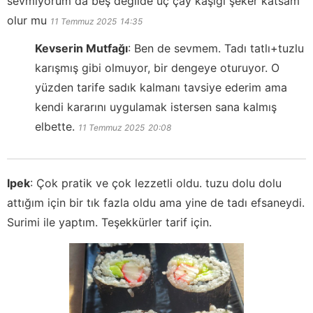
sevmiyorum da beş değilde üç çay kaşığı şeker katsam
olur mu
11 Temmuz 2025
14:35
Kevserin Mutfağı
:
Ben de sevmem. Tadı tatlı+tuzlu
karışmış gibi olmuyor, bir dengeye oturuyor. O
yüzden tarife sadık kalmanı tavsiye ederim ama
kendi kararını uygulamak istersen sana kalmış
elbette.
11 Temmuz 2025
20:08
Ipek
:
Çok pratik ve çok lezzetli oldu. tuzu dolu dolu
attığım için bir tık fazla oldu ama yine de tadı efsaneydi.
Surimi ile yaptım. Teşekkürler tarif için.