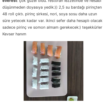
everest
:
çok güzel oldu. restoran lezzetinde ve hesabı
düşünmeden doyasıya yedik:)) 2,5 su bardağı pirinçten
48 roll çıktı. pirinç sirkesi, nori, soya sosu daha uzun
süre yetecek kadar var. ikinci sefer daha hesaplı olacak
sadece pirinç ve somon almam gerekecek:) teşekkürler
Kevser hanım