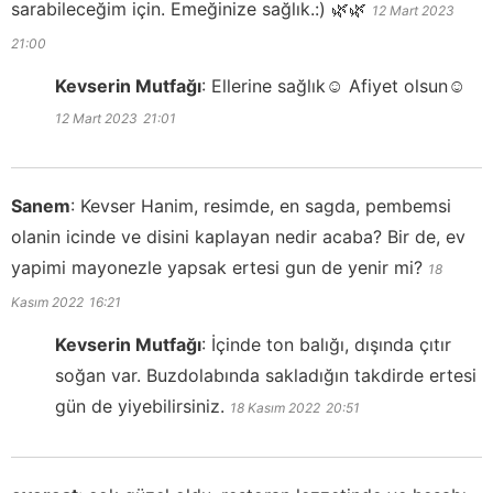
sarabileceğim için. Emeğinize sağlık.:) 🌿🌿
12 Mart 2023
21:00
Kevserin Mutfağı
:
Ellerine sağlık☺️ Afiyet olsun☺️
12 Mart 2023
21:01
Sanem
:
Kevser Hanim, resimde, en sagda, pembemsi
olanin icinde ve disini kaplayan nedir acaba? Bir de, ev
yapimi mayonezle yapsak ertesi gun de yenir mi?
18
Kasım 2022
16:21
Kevserin Mutfağı
:
İçinde ton balığı, dışında çıtır
soğan var. Buzdolabında sakladığın takdirde ertesi
gün de yiyebilirsiniz.
18 Kasım 2022
20:51