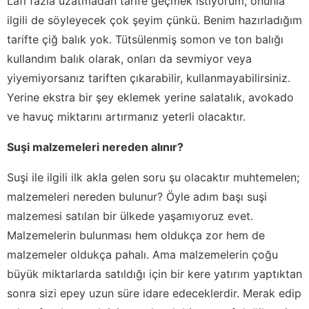
Lafı fazla uzatmadan tarife geçmek istiyorum, onunla
ilgili de söyleyecek çok şeyim çünkü. Benim hazırladığım
tarifte çiğ balık yok. Tütsülenmiş somon ve ton balığı
kullandım balık olarak, onları da sevmiyor veya
yiyemiyorsanız tariften çıkarabilir, kullanmayabilirsiniz.
Yerine ekstra bir şey eklemek yerine salatalık, avokado
ve havuç miktarını artırmanız yeterli olacaktır.
Suşi malzemeleri nereden alınır?
Suşi ile ilgili ilk akla gelen soru şu olacaktır muhtemelen;
malzemeleri nereden bulunur? Öyle adım başı suşi
malzemesi satılan bir ülkede yaşamıyoruz evet.
Malzemelerin bulunması hem oldukça zor hem de
malzemeler oldukça pahalı. Ama malzemelerin çoğu
büyük miktarlarda satıldığı için bir kere yatırım yaptıktan
sonra sizi epey uzun süre idare edeceklerdir. Merak edip