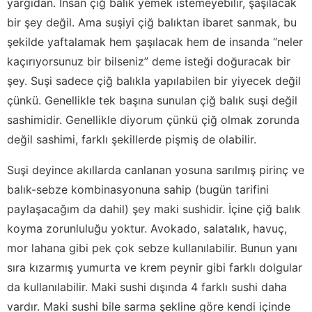
yargıdan. İnsan çiğ balık yemek istemeyebilir, şaşılacak
bir şey değil. Ama suşiyi çiğ balıktan ibaret sanmak, bu
şekilde yaftalamak hem şaşılacak hem de insanda “neler
kaçırıyorsunuz bir bilseniz” deme isteği doğuracak bir
şey. Suşi sadece çiğ balıkla yapılabilen bir yiyecek değil
çünkü. Genellikle tek başına sunulan çiğ balık suşi değil
sashimidir. Genellikle diyorum çünkü çiğ olmak zorunda
değil sashimi, farklı şekillerde pişmiş de olabilir.
Suşi deyince akıllarda canlanan yosuna sarılmış pirinç ve
balık-sebze kombinasyonuna sahip (bugün tarifini
paylaşacağım da dahil) şey maki sushidir. İçine çiğ balık
koyma zorunluluğu yoktur. Avokado, salatalık, havuç,
mor lahana gibi pek çok sebze kullanılabilir. Bunun yanı
sıra kızarmış yumurta ve krem peynir gibi farklı dolgular
da kullanılabilir. Maki sushi dışında 4 farklı sushi daha
vardır. Maki sushi bile sarma şekline göre kendi içinde