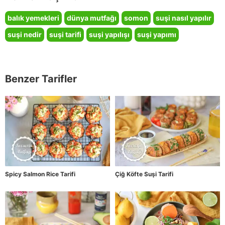
balık yemekleri
dünya mutfağı
somon
suşi nasıl yapılır
suşi nedir
suşi tarifi
suşi yapılışı
suşi yapımı
Benzer Tarifler
Spicy Salmon Rice Tarifi
Çiğ Köfte Suşi Tarifi