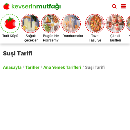
Tarif Küpü
Soğuk
Bugün Ne
Dondurmalar
Taze
Çilekli
İçecekler
Pişirsem?
Fasulye
Tarifleri
Zamanı
Suşi Tarifi
Anasayfa
/
Tarifler
/
Ana Yemek Tarifleri
/
Suşi Tarifi