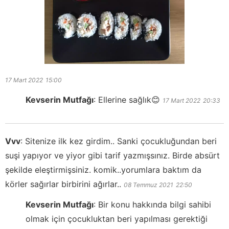
17 Mart 2022
15:00
Kevserin Mutfağı
:
Ellerine sağlık😊
17 Mart 2022
20:33
Vvv
:
Sitenize ilk kez girdim.. Sanki çocukluğundan beri
suşi yapıyor ve yiyor gibi tarif yazmışsınız. Birde absürt
şekilde eleştirmişsiniz. komik..yorumlara baktım da
körler sağırlar birbirini ağırlar..
08 Temmuz 2021
22:50
Kevserin Mutfağı
:
Bir konu hakkında bilgi sahibi
olmak için çocukluktan beri yapılması gerektiği