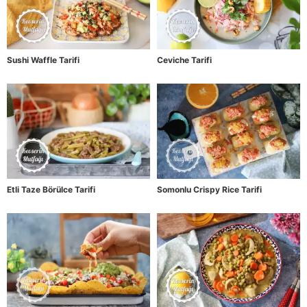
Sushi Waffle Tarifi
Ceviche Tarifi
Etli Taze Börülce Tarifi
Somonlu Crispy Rice Tarifi