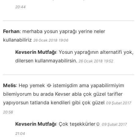
20:44
Ferhan
:
merhaba yosun yaprağı yerine neler
kullanabiliriz
26 Ocak 2018
19:06
Kevserin Mutfağı
:
Yosun yaprağının alternatifi yok,
dilersen kullanmayabilirsin.
26 Ocak 2018
19:52
Melis
:
Hep yemek 🥘 istemişdim ama yapabilirmiyim
bilemiyorum bu arada Kevser abla çok güzel tarifler
yapıyorsun tatlarıda kendileri gibi çok güzel
09 Şubat 2017
20:58
Kevserin Mutfağı
:
Çok teşekkürler☺️
09 Şubat 2017
21:04