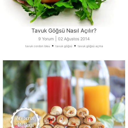
Tavuk Göğsü Nasıl Açılır?
|
9 Yorum
02 Ağustos 2014
•
•
tavuk cordon bleu
tavuk göğsü
tavuk göğsü açma