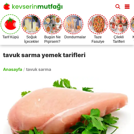
Tarif Küpü
Soğuk
Bugün Ne
Dondurmalar
Taze
Çilekli
İçecekler
Pişirsem?
Fasulye
Tarifleri
Zamanı
tavuk sarma yemek tarifleri
Anasayfa
/
tavuk sarma