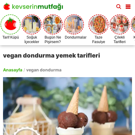
Tarif Küpü
Soğuk
Bugün Ne
Dondurmalar
Taze
Çilekli
İçecekler
Pişirsem?
Fasulye
Tarifleri
Zamanı
vegan dondurma yemek tarifleri
Anasayfa
/
vegan dondurma