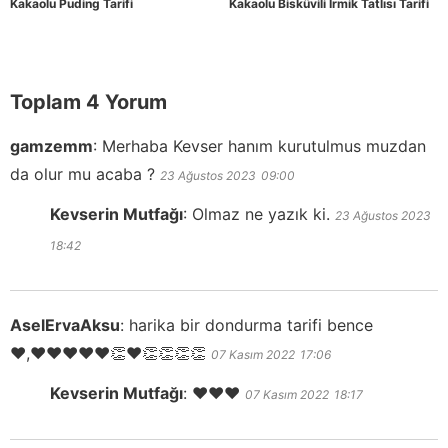
Kakaolu Puding Tarifi
Kakaolu Bisküvili İrmik Tatlısı Tarifi
Toplam 4 Yorum
gamzemm
:
Merhaba Kevser hanım kurutulmus muzdan
da olur mu acaba ?
23 Ağustos 2023
09:00
Kevserin Mutfağı
:
Olmaz ne yazık ki.
23 Ağustos 2023
18:42
AselErvaAksu
:
harika bir dondurma tarifi bence
❤️,♥️♥️♥️♥️♥️👏❤️👏👏👏👏
07 Kasım 2022
17:06
Kevserin Mutfağı
:
❤️❤️❤️
07 Kasım 2022
18:17