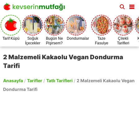
Tarif Küpü
Soğuk
Bugün Ne
Dondurmalar
Taze
Çilekli
İçecekler
Pişirsem?
Fasulye
Tarifleri
Zamanı
2 Malzemeli Kakaolu Vegan Dondurma
Tarifi
Anasayfa
/
Tarifler
/
Tatlı Tarifleri
/
2 Malzemeli Kakaolu Vegan
Dondurma Tarifi