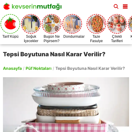
Tarif Küpü
Soğuk
Bugün Ne
Dondurmalar
Taze
Çilekli
İçecekler
Pişirsem?
Fasulye
Tarifleri
Zamanı
Tepsi Boyutuna Nasıl Karar Verilir?
Anasayfa
/
Püf Noktaları
/
Tepsi Boyutuna Nasıl Karar Verilir?