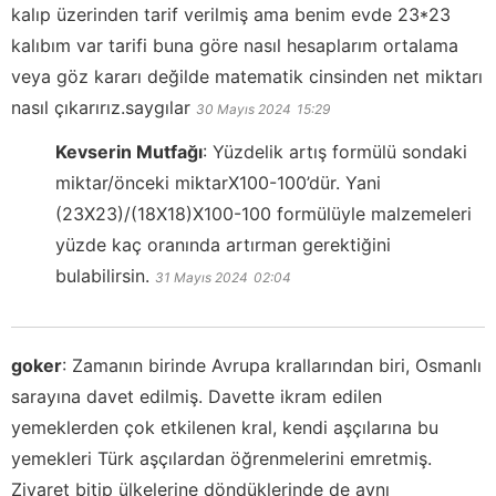
kalıp üzerinden tarif verilmiş ama benim evde 23*23
kalıbım var tarifi buna göre nasıl hesaplarım ortalama
veya göz kararı değilde matematik cinsinden net miktarı
nasıl çıkarırız.saygılar
30 Mayıs 2024
15:29
Kevserin Mutfağı
:
Yüzdelik artış formülü sondaki
miktar/önceki miktarX100-100’dür. Yani
(23X23)/(18X18)X100-100 formülüyle malzemeleri
yüzde kaç oranında artırman gerektiğini
bulabilirsin.
31 Mayıs 2024
02:04
goker
:
Zamanın birinde Avrupa krallarından biri, Osmanlı
sarayına davet edilmiş. Davette ikram edilen
yemeklerden çok etkilenen kral, kendi aşçılarına bu
yemekleri Türk aşçılardan öğrenmelerini emretmiş.
Ziyaret bitip ülkelerine döndüklerinde de aynı