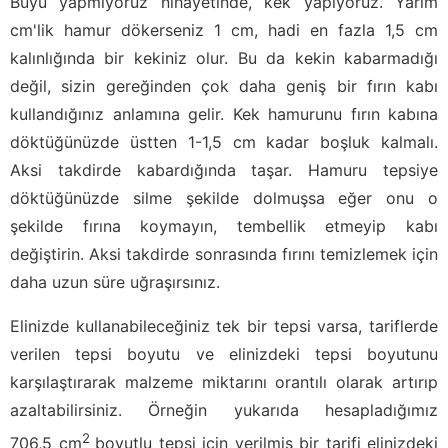
Büyü yapmıyoruz nihayetinde, kek yapıyoruz. Yarım
cm'lik hamur dökerseniz 1 cm, hadi en fazla 1,5 cm
kalınlığında bir kekiniz olur. Bu da kekin kabarmadığı
değil, sizin gereğinden çok daha geniş bir fırın kabı
kullandığınız anlamına gelir. Kek hamurunu fırın kabına
döktüğünüzde üstten 1-1,5 cm kadar boşluk kalmalı.
Aksi takdirde kabardığında taşar. Hamuru tepsiye
döktüğünüzde silme şekilde dolmuşsa eğer onu o
şekilde fırına koymayın, tembellik etmeyip kabı
değiştirin. Aksi takdirde sonrasında fırını temizlemek için
daha uzun süre uğraşırsınız.
Elinizde kullanabileceğiniz tek bir tepsi varsa, tariflerde
verilen tepsi boyutu ve elinizdeki tepsi boyutunu
karşılaştırarak malzeme miktarını orantılı olarak artırıp
azaltabilirsiniz. Örneğin yukarıda hesapladığımız
2
706,5 cm
boyutlu tepsi için verilmiş bir tarifi elinizdeki