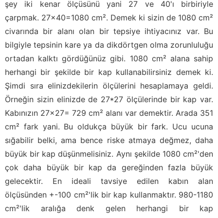
şey iki kenar ölçüsünü yani 27 ve 40'ı birbiriyle
çarpmak. 27x40=1080 cm². Demek ki sizin de 1080 cm²
civarında bir alanı olan bir tepsiye ihtiyacınız var. Bu
bilgiyle tepsinin kare ya da dikdörtgen olma zorunluluğu
ortadan kalktı gördüğünüz gibi. 1080 cm² alana sahip
herhangi bir şekilde bir kap kullanabilirsiniz demek ki.
Şimdi sıra elinizdekilerin ölçülerini hesaplamaya geldi.
Örneğin sizin elinizde de 27*27 ölçülerinde bir kap var.
Kabınızın 27x27= 729 cm² alanı var demektir. Arada 351
cm² fark yani. Bu oldukça büyük bir fark. Ucu ucuna
sığabilir belki, ama bence riske atmaya değmez, daha
büyük bir kap düşünmelisiniz. Aynı şekilde 1080 cm²'den
çok daha büyük bir kap da gereğinden fazla büyük
gelecektir. En ideali tavsiye edilen kabın alan
ölçüsünden +-100 cm²'lik bir kap kullanmaktır. 980-1180
cm²'lik aralığa denk gelen herhangi bir kap