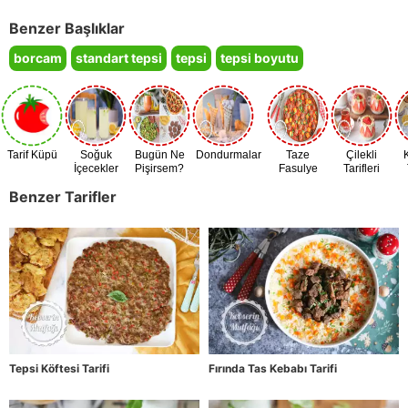
Benzer Başlıklar
borcam
standart tepsi
tepsi
tepsi boyutu
Tarif Küpü
Soğuk
Bugün Ne
Dondurmalar
Taze
Çilekli
İçecekler
Pişirsem?
Fasulye
Tarifleri
Zamanı
Benzer Tarifler
Tepsi Köftesi Tarifi
Fırında Tas Kebabı Tarifi