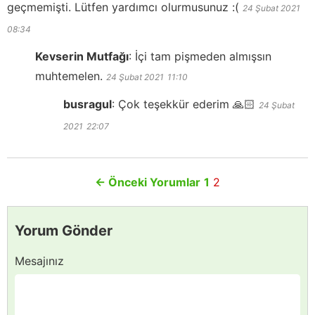
geçmemişti. Lütfen yardımcı olurmusunuz :(
24 Şubat 2021
08:34
Kevserin Mutfağı
:
İçi tam pişmeden almışsın
muhtemelen.
24 Şubat 2021
11:10
busragul
:
Çok teşekkür ederim 🙏🏻
24 Şubat
2021
22:07
←
Önceki Yorumlar
1
2
Yorum Gönder
Mesajınız