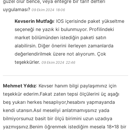
güzel olur bence, veya entegre bir tarif defteri
uygulaması?
09 Ekim 2024
18:06
Kevserin Mutfağı
:
IOS içerisinde paket yükseltme
seçeneği ne yazık ki bulunmuyor. Profilindeki
market bölümünden istediğin paketi satın
alabilirsin. Diğer önerini ilerleyen zamanlarda
değerlendirilmek üzere not alıyorum. Çok
teşekkürler.
09 Ekim 2024
22:46
Mehmet Yıldız
:
Kevser hanım bilgi paylaşımınız için
teşekkür ederim.Fakat zaten tepsi ölçülerini üç aşağı
beş yukarı herkes hesaplıyor,hesabını yapmayanda
kendi utansın.Asıl meseliyi anlatmamışsınız yada
bilmiyorsunuz basit bir ölçü birimini uzun uzadıya
yazmışsınız.Benim öğrenmek istediğim mesela 18*18 bir