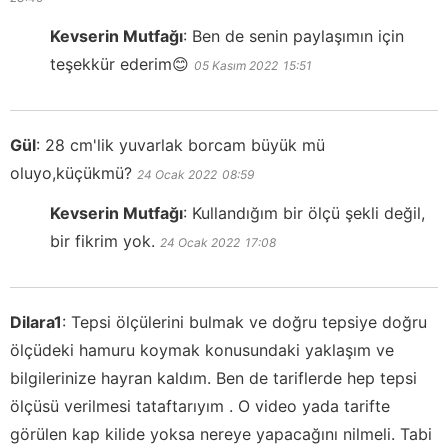
Kevserin Mutfağı
:
Ben de senin paylaşımın için
teşekkür ederim😊
05 Kasım 2022
15:51
Gül
:
28 cm'lik yuvarlak borcam büyük mü
oluyo,küçükmü?
24 Ocak 2022
08:59
Kevserin Mutfağı
:
Kullandığım bir ölçü şekli değil,
bir fikrim yok.
24 Ocak 2022
17:08
Dilara1
:
Tepsi ölçülerini bulmak ve doğru tepsiye doğru
ölçüdeki hamuru koymak konusundaki yaklaşım ve
bilgilerinize hayran kaldım. Ben de tariflerde hep tepsi
ölçüsü verilmesi tataftarıyım . O video yada tarifte
görülen kap kilide yoksa nereye yapacağını nilmeli. Tabi