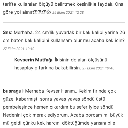
tarifte kullanılan ölçüyü belirtmek kesinlikle faydalı. Ona
göre yol alınır👏👏👏👍
29 Ekim 2021
12:28
Sns
:
Merhaba. 24 cm’lik yuvarlak bir kek kalibi yerine 26
cm baton kek kalibini kullansam olur mu acaba kek icin?
27 Ekim 2021
10:10
Kevserin Mutfağı
:
İkisinin de alan ölçüsünü
hesaplayıp farkına bakabilirsin.
27 Ekim 2021
10:48
busragul
:
Merhaba Kevser Hanım.. Kekim fırında çok
güzel kabarmıştı sonra yavaş yavaş söndü üstü
pembeleşince hemen çıkardım bu sefer iyice söndü.
Nedenini çok merak ediyorum. Acaba borcam mı büyük
mü geldi çünkü kek harcını döktüğümde yarısını bile