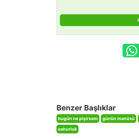
Benzer Başlıklar
bugün ne pişirsem
günün menüsü
sahurluk