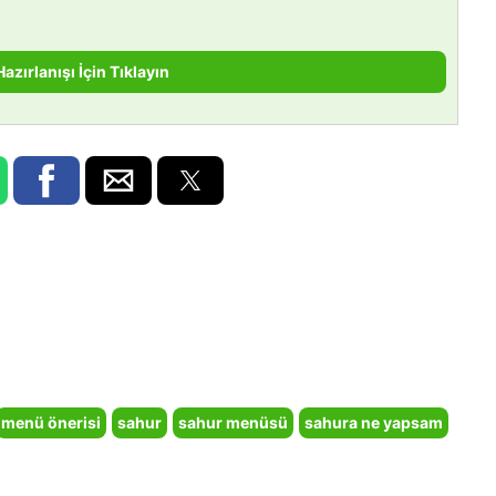
Hazırlanışı İçin Tıklayın
menü önerisi
sahur
sahur menüsü
sahura ne yapsam