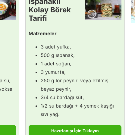
Ispanaklı
Kolay Börek
Tarifi
Malzemeler
3 adet yufka,
500 g ıspanak,
1 adet soğan,
3 yumurta,
a su,
250 g lor peyniri veya ezilmiş
(yoksa
beyaz peynir,
3/4 su bardağı süt,
1/2 su bardağı + 4 yemek kaşığı
sıvı yağ.
Hazırlanışı İçin Tıklayın