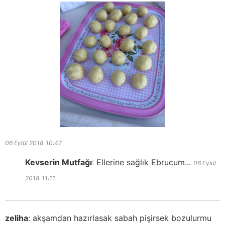
06 Eylül 2018
10:47
Kevserin Mutfağı
:
Ellerine sağlık Ebrucum...
06 Eylül
2018
11:11
zeliha
:
akşamdan hazırlasak sabah pişirsek bozulurmu