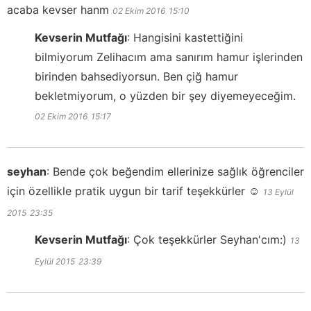
acaba kevser hanm
02 Ekim 2016
15:10
Kevserin Mutfağı
:
Hangisini kastettiğini
bilmiyorum Zelihacım ama sanırım hamur işlerinden
birinden bahsediyorsun. Ben çiğ hamur
bekletmiyorum, o yüzden bir şey diyemeyeceğim.
02 Ekim 2016
15:17
seyhan
:
Bende çok beğendim ellerinize sağlık öğrenciler
için özellikle pratik uygun bir tarif teşekkürler ☺️
13 Eylül
2015
23:35
Kevserin Mutfağı
:
Çok teşekkürler Seyhan'cım:)
13
Eylül 2015
23:39