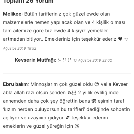
Toplam 26 Yorum
Melikee
:
Bütün tarifleriniz çok güzel ewde olan
malzemelerle hemen yapılacak olan ve 4 kişilik olması
tam ailemize göre biz ewde 4 kişiyiz yemekler
artmadan bitiyor.. Emekleriniz için teşekkür ederiz ❤️
17
Ağustos 2019
18:52
Kevserin Mutfağı
:
🎈🎈🎈
17 Ağustos 2019
22:02
Ebru balım
:
Minnoşlarım çok güzel oldu 😍 valla Kevser
abla allah razı olsun senden 🙏🏻 2 yıllık evliliğimde
annemden daha çok şey öğrettin bana 🙈 eşimin tarafı
‘kızım nerden buluyorsun bu tarifleri’ dediğinde sohbetin
açılıyor ve uzayııııp gidiyor 💕 teşekkür ederim
emeklerin ve güzel yüreğin için 😘