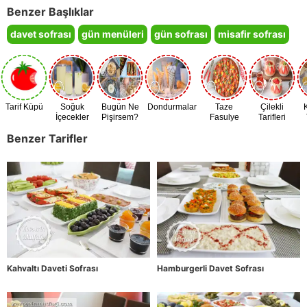
Benzer Başlıklar
davet sofrası
gün menüleri
gün sofrası
misafir sofrası
Tarif Küpü
Soğuk
Bugün Ne
Dondurmalar
Taze
Çilekli
İçecekler
Pişirsem?
Fasulye
Tarifleri
Zamanı
Benzer Tarifler
Kahvaltı Daveti Sofrası
Hamburgerli Davet Sofrası