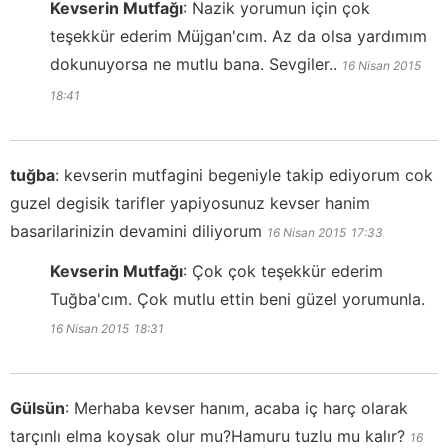
Kevserin Mutfağı
:
Nazik yorumun için çok
teşekkür ederim Müjgan'cım. Az da olsa yardımım
dokunuyorsa ne mutlu bana. Sevgiler..
16 Nisan 2015
18:41
tuğba
:
kevserin mutfagini begeniyle takip ediyorum cok
guzel degisik tarifler yapiyosunuz kevser hanim
basarilarinizin devamini diliyorum
16 Nisan 2015
17:33
Kevserin Mutfağı
:
Çok çok teşekkür ederim
Tuğba'cım. Çok mutlu ettin beni güzel yorumunla.
16 Nisan 2015
18:31
Gülsün
:
Merhaba kevser hanım, acaba iç harç olarak
tarçınlı elma koysak olur mu?Hamuru tuzlu mu kalır?
16