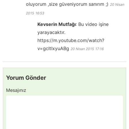
oluyorum ,size güveniyorum sanırım ;)
20 Nisan
2015
16:53
Kevserin Mutfağı
:
Bu video işine
yarayacaktır.
https://m.youtube.com/watch?
v=gcItIxyuABg
20 Nisan 2015
17:16
Yorum Gönder
Mesajınız