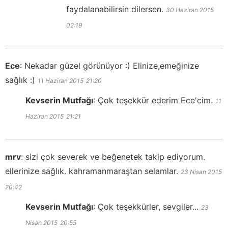
faydalanabilirsin dilersen.
30 Haziran 2015
02:19
Ece
:
Nekadar güzel görünüyor :) Elinize,emeğinize
sağlık :)
11 Haziran 2015
21:20
Kevserin Mutfağı
:
Çok teşekkür ederim Ece'cim.
11
Haziran 2015
21:21
mrv
:
sizi çok severek ve beğenetek takip ediyorum.
ellerinize sağlık. kahramanmaraştan selamlar.
23 Nisan 2015
20:42
Kevserin Mutfağı
:
Çok teşekkürler, sevgiler...
23
Nisan 2015
20:55