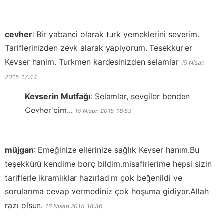
cevher
:
Bir yabanci olarak turk yemeklerini severim.
Tariflerinizden zevk alarak yapiyorum. Tesekkurler
Kevser hanim. Turkmen kardesinizden selamlar
19 Nisan
2015
17:44
Kevserin Mutfağı
:
Selamlar, sevgiler benden
Cevher'cim...
19 Nisan 2015
18:53
müjgan
:
Emeğinize ellerinize sağlık Kevser hanım.Bu
teşekkürü kendime borç bildim.misafirlerime hepsi sizin
tariflerle ikramlıklar hazırladım çok beğenildi ve
sorularıma cevap vermediniz çok hoşuma gidiyor.Allah
razı olsun.
16 Nisan 2015
18:36