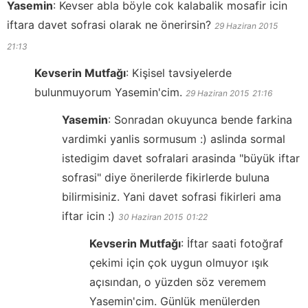
Yasemin
:
Kevser abla böyle cok kalabalik mosafir icin
iftara davet sofrasi olarak ne önerirsin?
29 Haziran 2015
21:13
Kevserin Mutfağı
:
Kişisel tavsiyelerde
bulunmuyorum Yasemin'cim.
29 Haziran 2015
21:16
Yasemin
:
Sonradan okuyunca bende farkina
vardimki yanlis sormusum :) aslinda sormal
istedigim davet sofralari arasinda "büyük iftar
sofrasi" diye önerilerde fikirlerde buluna
bilirmisiniz. Yani davet sofrasi fikirleri ama
iftar icin :)
30 Haziran 2015
01:22
Kevserin Mutfağı
:
İftar saati fotoğraf
çekimi için çok uygun olmuyor ışık
açısından, o yüzden söz veremem
Yasemin'cim. Günlük menülerden