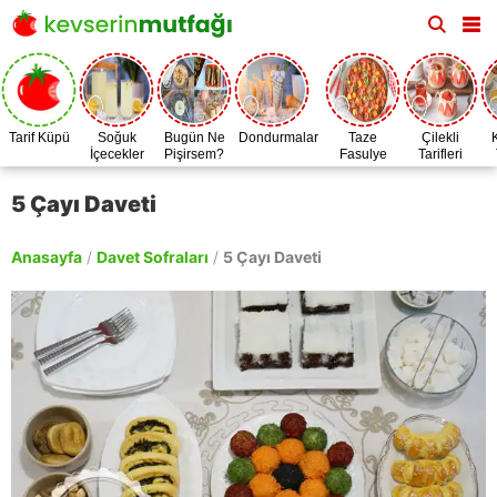
Tarif Küpü
Soğuk
Bugün Ne
Dondurmalar
Taze
Çilekli
İçecekler
Pişirsem?
Fasulye
Tarifleri
Zamanı
5 Çayı Daveti
Anasayfa
/
Davet Sofraları
/
5 Çayı Daveti