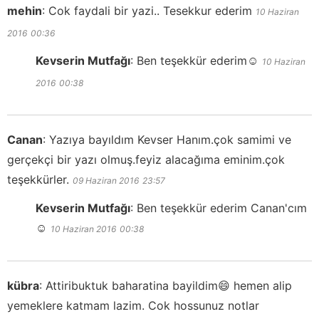
mehin
:
Cok faydali bir yazi.. Tesekkur ederim
10 Haziran
2016
00:36
Kevserin Mutfağı
:
Ben teşekkür ederim☺️
10 Haziran
2016
00:38
Canan
:
Yazıya bayıldım Kevser Hanım.çok samimi ve
gerçekçi bir yazı olmuş.feyiz alacağıma eminim.çok
teşekkürler.
09 Haziran 2016
23:57
Kevserin Mutfağı
:
Ben teşekkür ederim Canan'cım
☺️
10 Haziran 2016
00:38
kübra
:
Attiribuktuk baharatina bayildim😄 hemen alip
yemeklere katmam lazim. Cok hossunuz notlar