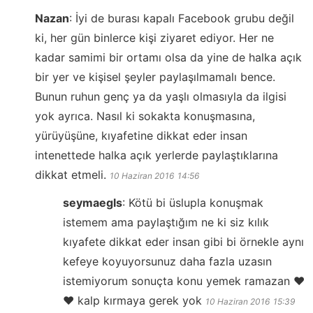
Nazan
:
İyi de burası kapalı Facebook grubu değil
ki, her gün binlerce kişi ziyaret ediyor. Her ne
kadar samimi bir ortamı olsa da yine de halka açık
bir yer ve kişisel şeyler paylaşılmamalı bence.
Bunun ruhun genç ya da yaşlı olmasıyla da ilgisi
yok ayrıca. Nasıl ki sokakta konuşmasına,
yürüyüşüne, kıyafetine dikkat eder insan
intenettede halka açık yerlerde paylaştıklarına
dikkat etmeli.
10 Haziran 2016
14:56
seymaegls
:
Kötü bi üslupla konuşmak
istemem ama paylaştığım ne ki siz kılık
kıyafete dikkat eder insan gibi bi örnekle aynı
kefeye koyuyorsunuz daha fazla uzasın
istemiyorum sonuçta konu yemek ramazan ❤️
❤️ kalp kırmaya gerek yok
10 Haziran 2016
15:39