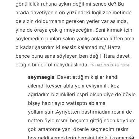
gönüllülük ruhuna aykırı değil mi sence de? Bu
arada davetiyenin ön yüzündeki İngilizce metinde
de sizin doldurmanız gereken yerler var aslında,
yine de oraya çok girmeyeceğim. Seni kırmak için
söylemedim bunları sakın yanlış anlama lütfen ama
o kadar şaşırdım ki sessiz kalamadım:/ Hatta
bence bunu sana söyleyen ben değil iftara davet
ettiğin birileri olmalıydı aslında.
10 Haziran 2016
12:54
seymaegls
:
Davet ettiğim kişiler kendi
ailemdi kevser abla yeni evliyim ilk kez
ağırladım bizimkileri espri olsun diye de böyle
bişey hazırlayıp wattsptn ablama
yollamıştım.Ayriyetten bastırmadım.resmi de
netten öyle resmi hoşuma gittiğinden koydum
çok amatörce yani özenle seçmedim resim
hoş geldi.yemeklerin hepsini tabiki ikramım😂