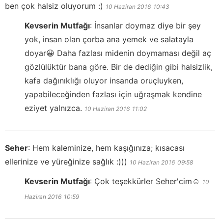
ben çok halsiz oluyorum :)
10 Haziran 2016
10:43
Kevserin Mutfağı
:
İnsanlar doymaz diye bir şey
yok, insan olan çorba ana yemek ve salatayla
doyar😀 Daha fazlası midenin doymaması değil aç
gözlülüktür bana göre. Bir de dediğin gibi halsizlik,
kafa dağınıklığı oluyor insanda oruçluyken,
yapabileceğinden fazlası için uğraşmak kendine
eziyet yalnızca.
10 Haziran 2016
11:02
Seher
:
Hem kaleminize, hem kaşığınıza; kısacası
ellerinize ve yüreğinize sağlık :)))
10 Haziran 2016
09:58
Kevserin Mutfağı
:
Çok teşekkürler Seher'cim☺️
10
Haziran 2016
10:59