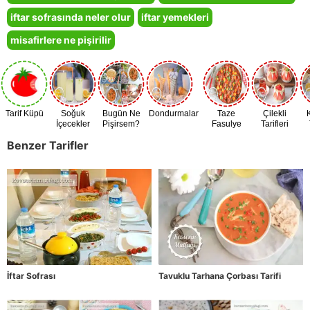
iftar sofrasında neler olur
iftar yemekleri
misafirlere ne pişirilir
Tarif Küpü
Soğuk
Bugün Ne
Dondurmalar
Taze
Çilekli
İçecekler
Pişirsem?
Fasulye
Tarifleri
Zamanı
Benzer Tarifler
İftar Sofrası
Tavuklu Tarhana Çorbası Tarifi