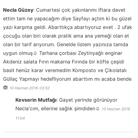
Necla Güzey
:
Cumartesi çok yakınlarımı iftara davet
ettim tam ne yapacağım diye Sayfayı açtım ki bu güzel
yazı karşıma geldi. Abarttıkça abartıyoruz evet . 2 ufak
çocuğu olan biri olarak pratik ama ana yemeği olan et
olan bir tarif arıyorum. Genelde listem yazınıza tamda
uygun olmuş☺️ Tarhana çorbası Zeytinyağlı enginar
Akdeniz salata Fırın makarna Fırında bir köfte çeşidi
basit henüz karar veremedim Komposto ve Çikolatalı
Güllaç Yapmayı hedefliyorum abarttım mı acaba bende
🙈
10 Haziran 2016
03:52
Kevserin Mutfağı
:
Gayet yerinde görünüyor
Necla'cım, ellerine sağlık şimdiden☺️
10 Haziran 2016
11:04