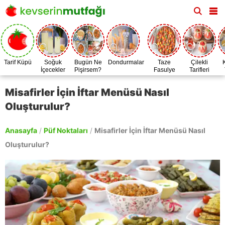
Tarif Küpü
Soğuk
Bugün Ne
Dondurmalar
Taze
Çilekli
İçecekler
Pişirsem?
Fasulye
Tarifleri
Zamanı
Misafirler İçin İftar Menüsü Nasıl
Oluşturulur?
Anasayfa
/
Püf Noktaları
/
Misafirler İçin İftar Menüsü Nasıl
Oluşturulur?