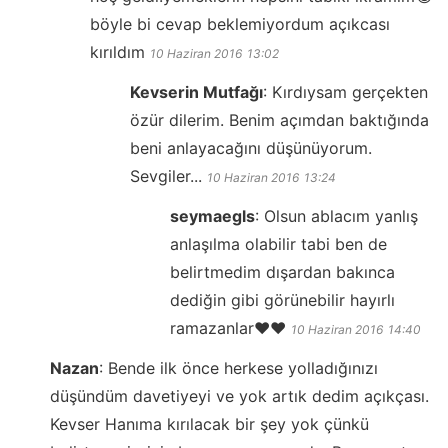
böyle bi cevap beklemiyordum açıkcası
kırıldım
10 Haziran 2016
13:02
Kevserin Mutfağı
:
Kırdıysam gerçekten
özür dilerim. Benim açımdan baktığında
beni anlayacağını düşünüyorum.
Sevgiler...
10 Haziran 2016
13:24
seymaegls
:
Olsun ablacım yanlış
anlaşılma olabilir tabi ben de
belirtmedim dışardan bakınca
dediğin gibi görünebilir hayırlı
ramazanlar❤️❤️
10 Haziran 2016
14:40
Nazan
:
Bende ilk önce herkese yolladığınızı
düşündüm davetiyeyi ve yok artık dedim açıkçası.
Kevser Hanıma kırılacak bir şey yok çünkü