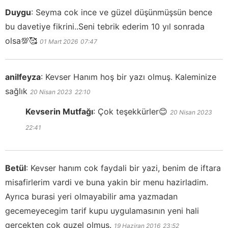
Duygu
:
Seyma cok ince ve güzel düşünmüşsün bence
bu davetiye fikrini..Seni tebrik ederim 10 yıl sonrada
olsa💯🥰
01 Mart 2026
07:47
anilfeyza
:
Kevser Hanım hoş bir yazı olmuş. Kaleminize
sağlık
20 Nisan 2023
22:10
Kevserin Mutfağı
:
Çok teşekkürler😊
20 Nisan 2023
22:41
Betül
:
Kevser hanım cok faydali bir yazi, benim de iftara
misafirlerim vardi ve buna yakin bir menu hazirladim.
Ayrıca burasi yeri olmayabilir ama yazmadan
gecemeyecegim tarif kupu uygulamasının yeni hali
gercekten cok guzel olmus.
19 Haziran 2016
23:52