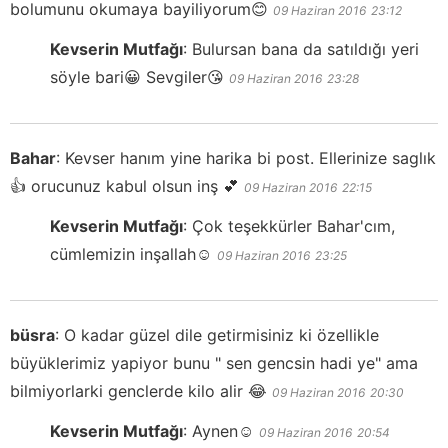
bolumunu okumaya bayiliyorum😊
09 Haziran 2016
23:12
Kevserin Mutfağı
:
Bulursan bana da satıldığı yeri
söyle bari😀 Sevgiler😘
09 Haziran 2016
23:28
Bahar
:
Kevser hanım yine harika bi post. Ellerinize saglık
👍 orucunuz kabul olsun inş 💕
09 Haziran 2016
22:15
Kevserin Mutfağı
:
Çok teşekkürler Bahar'cım,
cümlemizin inşallah☺️
09 Haziran 2016
23:25
büsra
:
O kadar güzel dile getirmisiniz ki özellikle
büyüklerimiz yapiyor bunu " sen gencsin hadi ye" ama
bilmiyorlarki genclerde kilo alir 😂
09 Haziran 2016
20:30
Kevserin Mutfağı
:
Aynen☺️
09 Haziran 2016
20:54