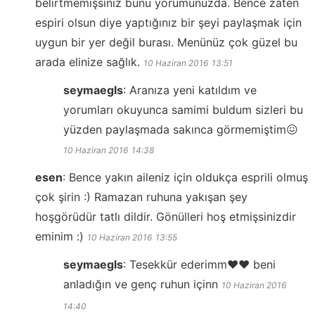
belirtmemişsiniz bunu yorumunuzda. Bence zaten
espiri olsun diye yaptığınız bir şeyi paylaşmak için
uygun bir yer değil burası. Menünüz çok güzel bu
arada elinize sağlık.
10 Haziran 2016
13:51
seymaegls
:
Aranıza yeni katıldım ve
yorumları okuyunca samimi buldum sizleri bu
yüzden paylaşmada sakınca görmemiştim😖
10 Haziran 2016
14:38
esen
:
Bence yakın aileniz için oldukça esprili olmuş
çok şirin :) Ramazan ruhuna yakışan şey
hoşgörüdür tatlı dildir. Gönülleri hoş etmişsinizdir
eminim :)
10 Haziran 2016
13:55
seymaegls
:
Tesekkür ederimm❤️❤️ beni
anladığın ve genç ruhun içinn
10 Haziran 2016
14:40