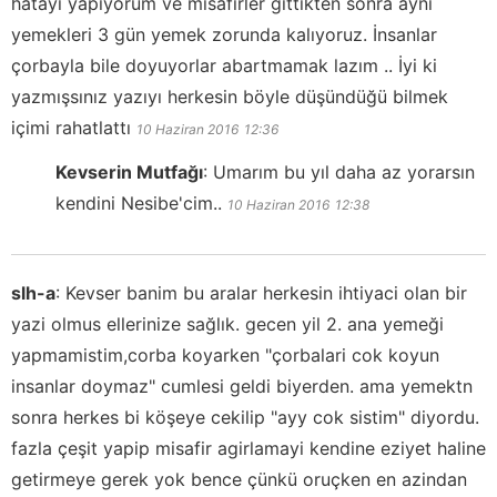
hatayı yapıyorum ve misafirler gittikten sonra aynı
yemekleri 3 gün yemek zorunda kalıyoruz. İnsanlar
çorbayla bile doyuyorlar abartmamak lazım .. İyi ki
yazmışsınız yazıyı herkesin böyle düşündüğü bilmek
içimi rahatlattı
10 Haziran 2016
12:36
Kevserin Mutfağı
:
Umarım bu yıl daha az yorarsın
kendini Nesibe'cim..
10 Haziran 2016
12:38
slh-a
:
Kevser banim bu aralar herkesin ihtiyaci olan bir
yazi olmus ellerinize sağlık. gecen yil 2. ana yemeği
yapmamistim,corba koyarken "çorbalari cok koyun
insanlar doymaz" cumlesi geldi biyerden. ama yemektn
sonra herkes bi köşeye cekilip "ayy cok sistim" diyordu.
fazla çeşit yapip misafir agirlamayi kendine eziyet haline
getirmeye gerek yok bence çünkü oruçken en azindan