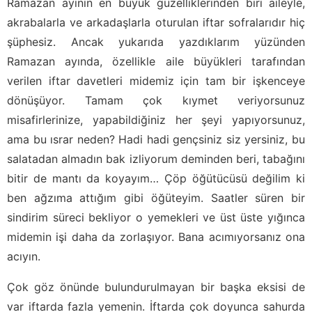
Ramazan ayının en büyük güzelliklerinden biri aileyle,
akrabalarla ve arkadaşlarla oturulan iftar sofralarıdır hiç
şüphesiz. Ancak yukarıda yazdıklarım yüzünden
Ramazan ayında, özellikle aile büyükleri tarafından
verilen iftar davetleri midemiz için tam bir işkenceye
dönüşüyor. Tamam çok kıymet veriyorsunuz
misafirlerinize, yapabildiğiniz her şeyi yapıyorsunuz,
ama bu ısrar neden? Hadi hadi gençsiniz siz yersiniz, bu
salatadan almadın bak izliyorum deminden beri, tabağını
bitir de mantı da koyayım… Çöp öğütücüsü değilim ki
ben ağzıma attığım gibi öğüteyim. Saatler süren bir
sindirim süreci bekliyor o yemekleri ve üst üste yığınca
midemin işi daha da zorlaşıyor. Bana acımıyorsanız ona
acıyın.
Çok göz önünde bulundurulmayan bir başka eksisi de
var iftarda fazla yemenin. İftarda çok doyunca sahurda