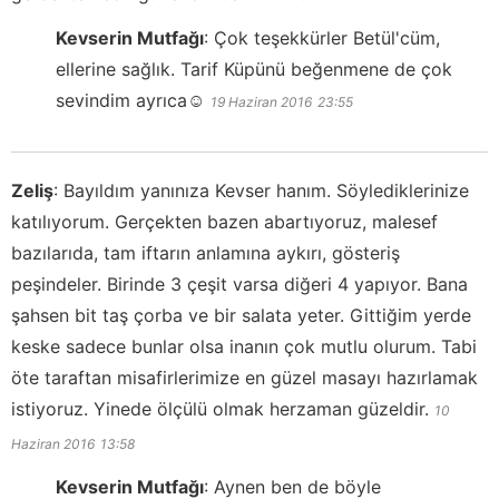
Kevserin Mutfağı
:
Çok teşekkürler Betül'cüm,
ellerine sağlık. Tarif Küpünü beğenmene de çok
sevindim ayrıca☺️
19 Haziran 2016
23:55
Zeliş
:
Bayıldım yanınıza Kevser hanım. Söylediklerinize
katılıyorum. Gerçekten bazen abartıyoruz, malesef
bazılarıda, tam iftarın anlamına aykırı, gösteriş
peşindeler. Birinde 3 çeşit varsa diğeri 4 yapıyor. Bana
şahsen bit taş çorba ve bir salata yeter. Gittiğim yerde
keske sadece bunlar olsa inanın çok mutlu olurum. Tabi
öte taraftan misafirlerimize en güzel masayı hazırlamak
istiyoruz. Yinede ölçülü olmak herzaman güzeldir.
10
Haziran 2016
13:58
Kevserin Mutfağı
:
Aynen ben de böyle