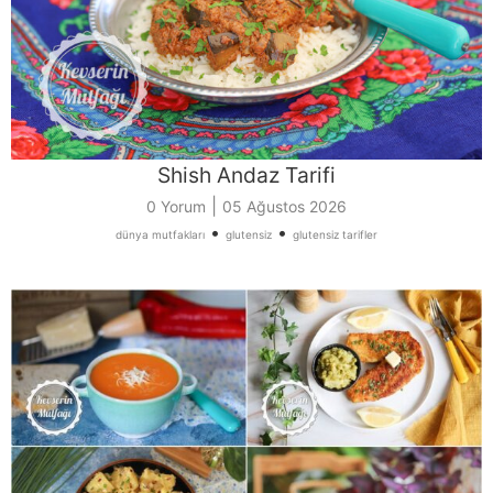
Shish Andaz Tarifi
|
0 Yorum
05 Ağustos 2026
•
•
dünya mutfakları
glutensiz
glutensiz tarifler