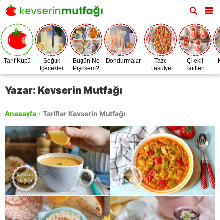
Tarif Küpü
Soğuk
Bugün Ne
Dondurmalar
Taze
Çilekli
İçecekler
Pişirsem?
Fasulye
Tarifleri
Zamanı
Yazar: Kevserin Mutfağı
Anasayfa
/
Tarifler Kevserin Mutfağı