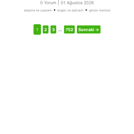
|
0 Yorum
01 Ağustos 2026
•
•
akşama ne yapsam
bugün ne pişirsem
günün menüsü
1
2
3
…
752
Sonraki →