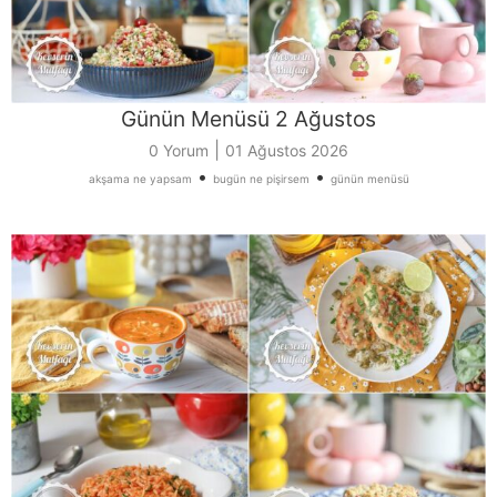
Günün Menüsü 2 Ağustos
|
0 Yorum
01 Ağustos 2026
•
•
akşama ne yapsam
bugün ne pişirsem
günün menüsü