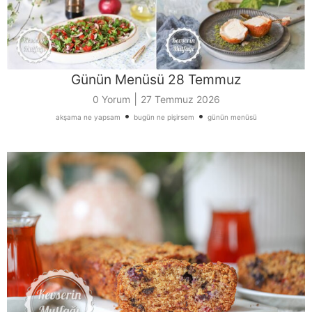
Günün Menüsü 28 Temmuz
|
0 Yorum
27 Temmuz 2026
•
•
akşama ne yapsam
bugün ne pişirsem
günün menüsü