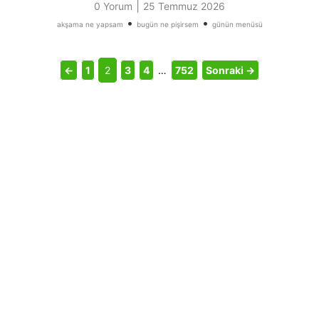
|
0 Yorum
25 Temmuz 2026
•
•
akşama ne yapsam
bugün ne pişirsem
günün menüsü
←
1
2
3
4
…
752
Sonraki →