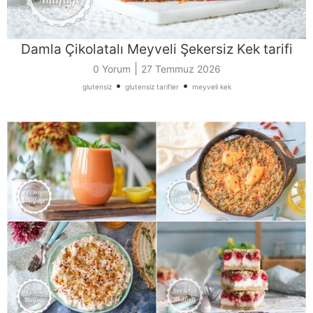
Damla Çikolatalı Meyveli Şekersiz Kek tarifi
|
0 Yorum
27 Temmuz 2026
•
•
glutensiz
glutensiz tarifler
meyveli kek