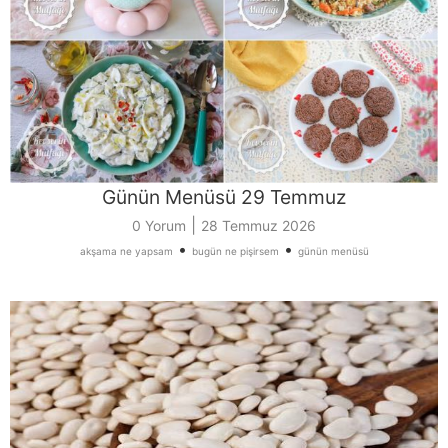
Günün Menüsü 29 Temmuz
|
0 Yorum
28 Temmuz 2026
•
•
akşama ne yapsam
bugün ne pişirsem
günün menüsü