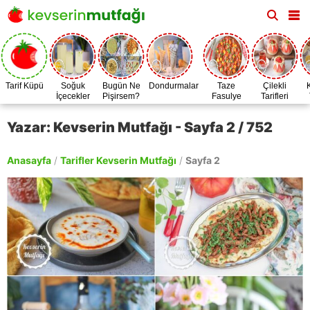
Tarif Küpü
Soğuk
Bugün Ne
Dondurmalar
Taze
Çilekli
İçecekler
Pişirsem?
Fasulye
Tarifleri
Zamanı
Yazar: Kevserin Mutfağı - Sayfa 2 / 752
Anasayfa
/
Tarifler Kevserin Mutfağı
/
Sayfa 2