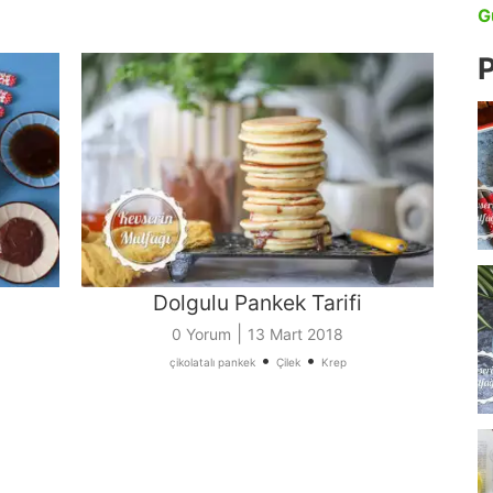
G
P
Dolgulu Pankek Tarifi
|
0 Yorum
13 Mart 2018
•
•
çikolatalı pankek
Çilek
Krep