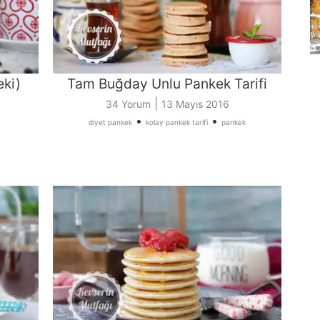
eki)
Tam Buğday Unlu Pankek Tarifi
|
34 Yorum
13 Mayıs 2016
•
•
diyet pankek
kolay pankek tarifi
pankek