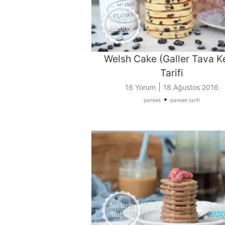
Welsh Cake (Galler Tava K
Tarifi
|
16 Yorum
18 Ağustos 2016
•
pankek
pankek tarifi