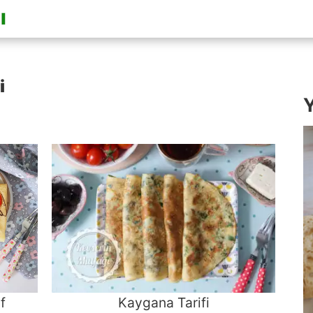
i
Y
f
Kaygana Tarifi