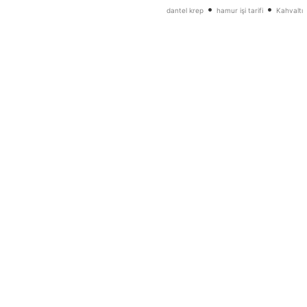
•
•
dantel krep
hamur işi tarifi
Kahvaltı