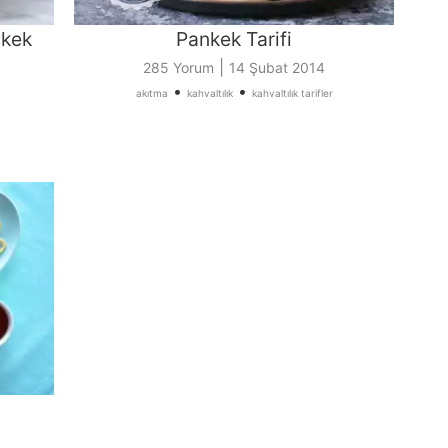
nkek
Pankek Tarifi
|
285 Yorum
14 Şubat 2014
•
•
akıtma
kahvaltılık
kahvaltılık tarifler