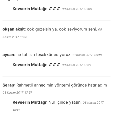
Kevserin Mutfağı
:
💕💕💕
09 Kasım 2017
18:09
okşan akşit
:
cok guzelsin ya. cok seviyorum seni.
09
Kasım 2017
16:51
aycan
:
ne tatlısın teşekkür ediyoruz
09 Kasım 2017
16:08
Kevserin Mutfağı
:
💕💕💕
09 Kasım 2017
16:21
Serap
:
Rahmetli annecimin yöntemi görünce hatırladım
08 Kasım 2017
17:57
Kevserin Mutfağı
:
Nur içinde yatsın.
08 Kasım 2017
18:12