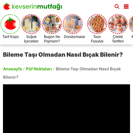
Tarif Küpü
Soğuk
Bugün Ne
Dondurmalar
Taze
Çilekli
İçecekler
Pişirsem?
Fasulye
Tarifleri
Zamanı
Bileme Taşı Olmadan Nasıl Bıçak Bilenir?
Anasayfa
/
Püf Noktaları
/
Bileme Taşı Olmadan Nasıl Bıçak
Bilenir?