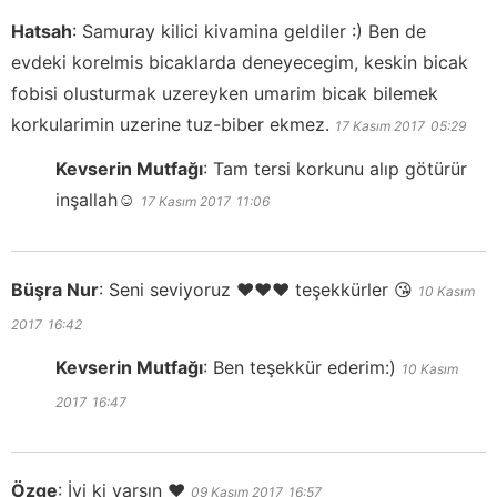
Hatsah
:
Samuray kilici kivamina geldiler :) Ben de
evdeki korelmis bicaklarda deneyecegim, keskin bicak
fobisi olusturmak uzereyken umarim bicak bilemek
korkularimin uzerine tuz-biber ekmez.
17 Kasım 2017
05:29
Kevserin Mutfağı
:
Tam tersi korkunu alıp götürür
inşallah☺️
17 Kasım 2017
11:06
Büşra Nur
:
Seni seviyoruz ❤️❤️❤️ teşekkürler 😘
10 Kasım
2017
16:42
Kevserin Mutfağı
:
Ben teşekkür ederim:)
10 Kasım
2017
16:47
Özge
:
İyi ki varsın ❤️
09 Kasım 2017
16:57