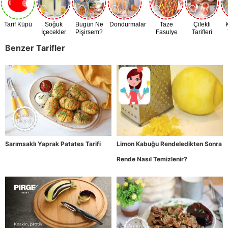
Tarif Küpü
Soğuk
Bugün Ne
Dondurmalar
Taze
Çilekli
İçecekler
Pişirsem?
Fasulye
Tarifleri
Zamanı
Benzer Tarifler
Sarımsaklı Yaprak Patates Tarifi
Limon Kabuğu Rendeledikten Sonra
Rende Nasıl Temizlenir?