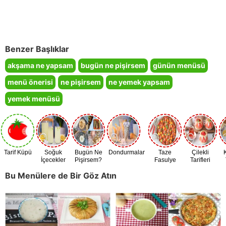
Benzer Başlıklar
akşama ne yapsam
bugün ne pişirsem
günün menüsü
menü önerisi
ne pişirsem
ne yemek yapsam
yemek menüsü
Tarif Küpü
Soğuk
Bugün Ne
Dondurmalar
Taze
Çilekli
İçecekler
Pişirsem?
Fasulye
Tarifleri
Zamanı
Bu Menülere de Bir Göz Atın