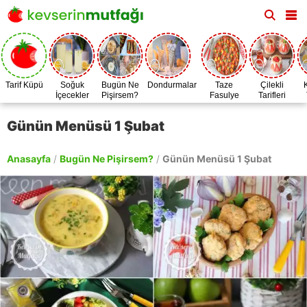
Tarif Küpü
Soğuk
Bugün Ne
Dondurmalar
Taze
Çilekli
İçecekler
Pişirsem?
Fasulye
Tarifleri
Zamanı
Günün Menüsü 1 Şubat
Anasayfa
/
Bugün Ne Pişirsem?
/
Günün Menüsü 1 Şubat