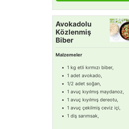
Avokadolu
Közlenmiş
Biber
Salatası
Malzemeler
Tarifi
1 kg etli kırmızı biber,
1 adet avokado,
1/2 adet soğan,
1 avuç kıyılmış maydanoz,
1 avuç kıyılmış dereotu,
1 avuç çekilmiş ceviz içi,
1 diş sarımsak,