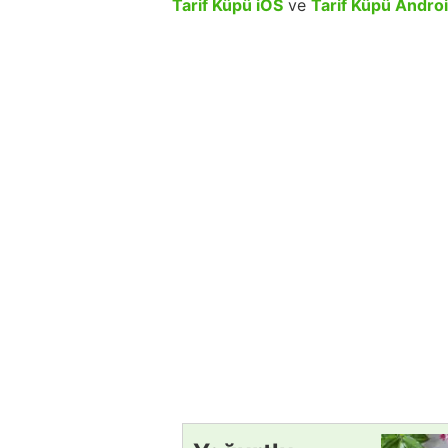
Tarif Küpü iOS
ve
Tarif Küpü Andro