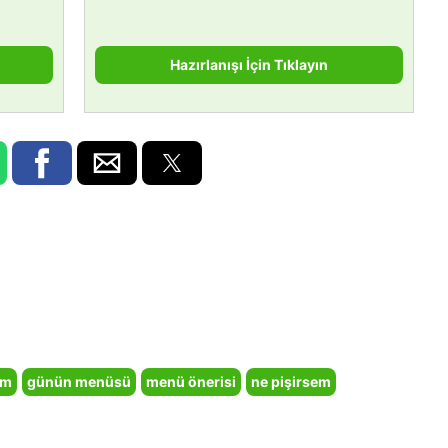
Hazırlanışı İçin Tıklayın
em
günün menüsü
menü önerisi
ne pişirsem