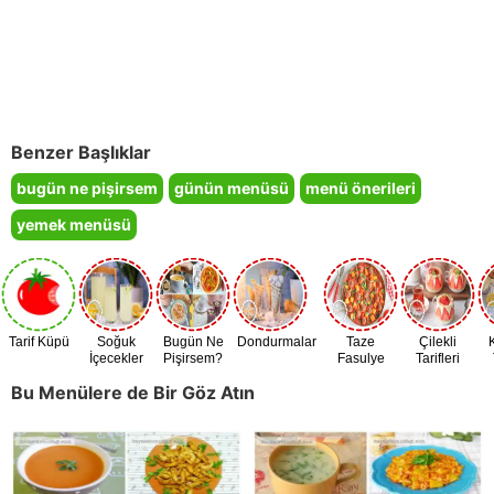
Benzer Başlıklar
bugün ne pişirsem
günün menüsü
menü önerileri
yemek menüsü
Tarif Küpü
Soğuk
Bugün Ne
Dondurmalar
Taze
Çilekli
İçecekler
Pişirsem?
Fasulye
Tarifleri
Zamanı
Bu Menülere de Bir Göz Atın