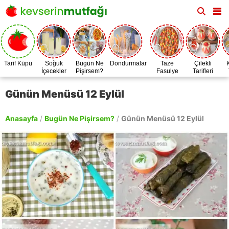
Tarif Küpü
Soğuk
Bugün Ne
Dondurmalar
Taze
Çilekli
İçecekler
Pişirsem?
Fasulye
Tarifleri
Zamanı
Günün Menüsü 12 Eylül
Anasayfa
/
Bugün Ne Pişirsem?
/
Günün Menüsü 12 Eylül