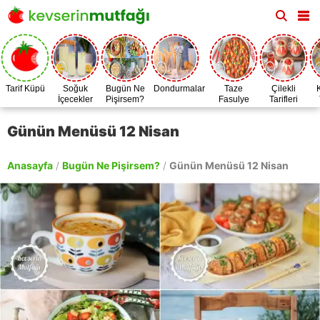
Tarif Küpü
Soğuk
Bugün Ne
Dondurmalar
Taze
Çilekli
İçecekler
Pişirsem?
Fasulye
Tarifleri
Zamanı
Günün Menüsü 12 Nisan
Anasayfa
/
Bugün Ne Pişirsem?
/
Günün Menüsü 12 Nisan