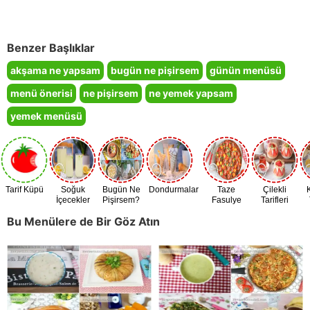
Benzer Başlıklar
akşama ne yapsam
bugün ne pişirsem
günün menüsü
menü önerisi
ne pişirsem
ne yemek yapsam
yemek menüsü
Tarif Küpü
Soğuk
Bugün Ne
Dondurmalar
Taze
Çilekli
İçecekler
Pişirsem?
Fasulye
Tarifleri
Zamanı
Bu Menülere de Bir Göz Atın