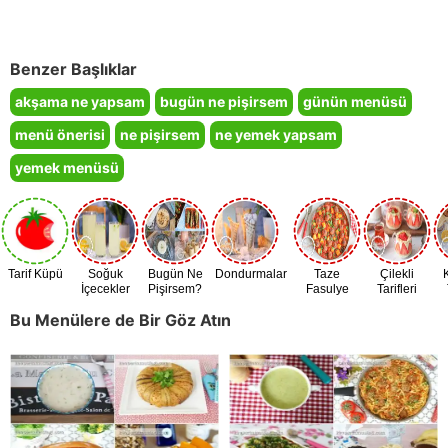
Benzer Başlıklar
akşama ne yapsam
bugün ne pişirsem
günün menüsü
menü önerisi
ne pişirsem
ne yemek yapsam
yemek menüsü
Tarif Küpü
Soğuk
Bugün Ne
Dondurmalar
Taze
Çilekli
İçecekler
Pişirsem?
Fasulye
Tarifleri
Zamanı
Bu Menülere de Bir Göz Atın