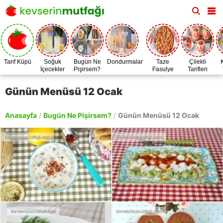
Tarif Küpü
Soğuk
Bugün Ne
Dondurmalar
Taze
Çilekli
İçecekler
Pişirsem?
Fasulye
Tarifleri
Zamanı
Günün Menüsü 12 Ocak
Anasayfa
/
Bugün Ne Pişirsem?
/
Günün Menüsü 12 Ocak