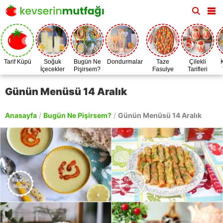
Tarif Küpü
Soğuk
Bugün Ne
Dondurmalar
Taze
Çilekli
İçecekler
Pişirsem?
Fasulye
Tarifleri
Zamanı
Günün Menüsü 14 Aralık
Anasayfa
/
Bugün Ne Pişirsem?
/
Günün Menüsü 14 Aralık