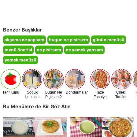
Benzer Başlıklar
akşama ne yapsam
bugün ne pişirsem
günün menüsü
menü önerisi
ne pişirsem
ne yemek yapsam
yemek menüsü
Tarif Küpü
Soğuk
Bugün Ne
Dondurmalar
Taze
Çilekli
İçecekler
Pişirsem?
Fasulye
Tarifleri
Zamanı
Bu Menülere de Bir Göz Atın