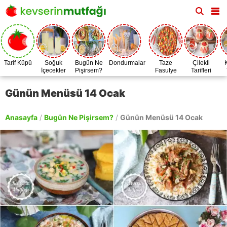
Tarif Küpü
Soğuk
Bugün Ne
Dondurmalar
Taze
Çilekli
İçecekler
Pişirsem?
Fasulye
Tarifleri
Zamanı
Günün Menüsü 14 Ocak
Anasayfa
/
Bugün Ne Pişirsem?
/
Günün Menüsü 14 Ocak