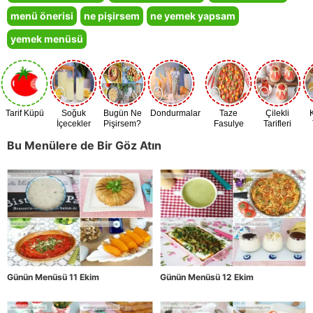
menü önerisi
ne pişirsem
ne yemek yapsam
yemek menüsü
Tarif Küpü
Soğuk
Bugün Ne
Dondurmalar
Taze
Çilekli
İçecekler
Pişirsem?
Fasulye
Tarifleri
Zamanı
Bu Menülere de Bir Göz Atın
Günün Menüsü 11 Ekim
Günün Menüsü 12 Ekim