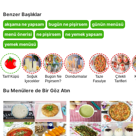
Benzer Başlıklar
akşama ne yapsam
bugün ne pişirsem
günün menüsü
menü önerisi
ne pişirsem
ne yemek yapsam
yemek menüsü
Tarif Küpü
Soğuk
Bugün Ne
Dondurmalar
Taze
Çilekli
İçecekler
Pişirsem?
Fasulye
Tarifleri
Zamanı
Bu Menülere de Bir Göz Atın