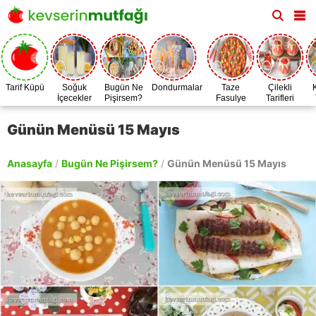
Tarif Küpü
Soğuk
Bugün Ne
Dondurmalar
Taze
Çilekli
İçecekler
Pişirsem?
Fasulye
Tarifleri
Zamanı
Günün Menüsü 15 Mayıs
Anasayfa
/
Bugün Ne Pişirsem?
/
Günün Menüsü 15 Mayıs