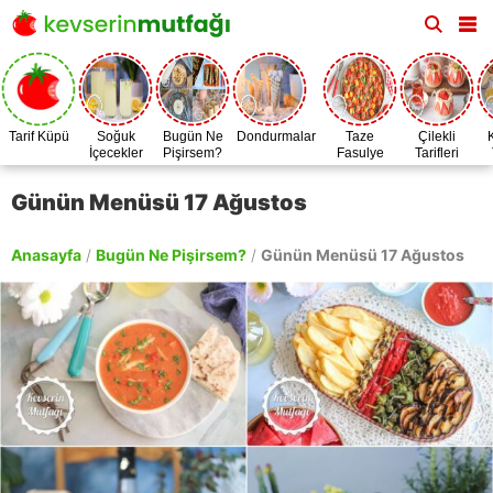
Tarif Küpü
Soğuk
Bugün Ne
Dondurmalar
Taze
Çilekli
İçecekler
Pişirsem?
Fasulye
Tarifleri
Zamanı
Günün Menüsü 17 Ağustos
Anasayfa
/
Bugün Ne Pişirsem?
/
Günün Menüsü 17 Ağustos