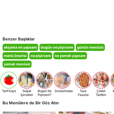
Benzer Başlıklar
akşama ne yapsam
bugün ne pişirsem
günün menüsü
menü önerisi
ne pişirsem
ne yemek yapsam
yemek menüsü
Tarif Küpü
Soğuk
Bugün Ne
Dondurmalar
Taze
Çilekli
İçecekler
Pişirsem?
Fasulye
Tarifleri
Zamanı
Bu Menülere de Bir Göz Atın