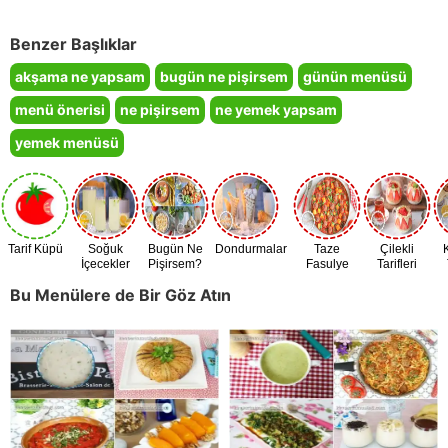
Benzer Başlıklar
akşama ne yapsam
bugün ne pişirsem
günün menüsü
menü önerisi
ne pişirsem
ne yemek yapsam
yemek menüsü
Tarif Küpü
Soğuk
Bugün Ne
Dondurmalar
Taze
Çilekli
İçecekler
Pişirsem?
Fasulye
Tarifleri
Zamanı
Bu Menülere de Bir Göz Atın