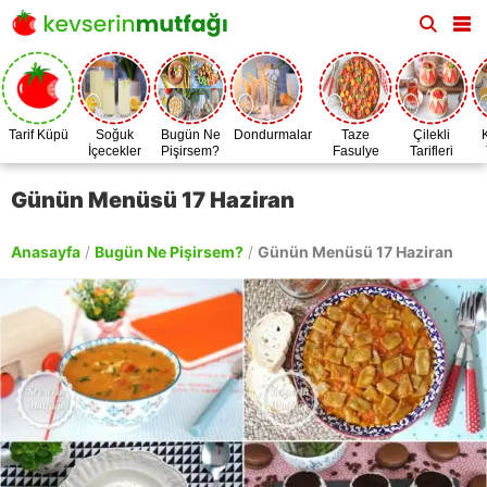
Tarif Küpü
Soğuk
Bugün Ne
Dondurmalar
Taze
Çilekli
İçecekler
Pişirsem?
Fasulye
Tarifleri
Zamanı
Günün Menüsü 17 Haziran
Anasayfa
/
Bugün Ne Pişirsem?
/
Günün Menüsü 17 Haziran