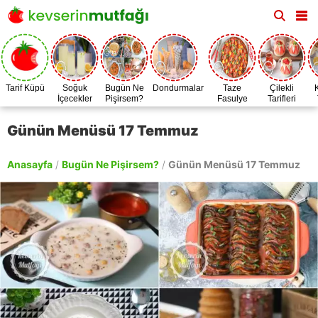
Tarif Küpü
Soğuk
Bugün Ne
Dondurmalar
Taze
Çilekli
İçecekler
Pişirsem?
Fasulye
Tarifleri
Zamanı
Günün Menüsü 17 Temmuz
Anasayfa
/
Bugün Ne Pişirsem?
/
Günün Menüsü 17 Temmuz