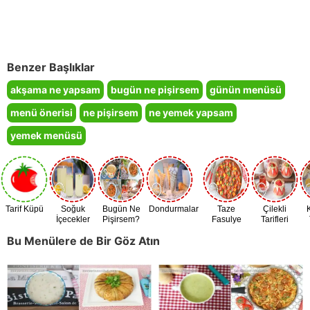
Benzer Başlıklar
akşama ne yapsam
bugün ne pişirsem
günün menüsü
menü önerisi
ne pişirsem
ne yemek yapsam
yemek menüsü
Tarif Küpü
Soğuk
Bugün Ne
Dondurmalar
Taze
Çilekli
İçecekler
Pişirsem?
Fasulye
Tarifleri
Zamanı
Bu Menülere de Bir Göz Atın