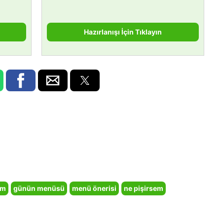
Hazırlanışı İçin Tıklayın
em
günün menüsü
menü önerisi
ne pişirsem