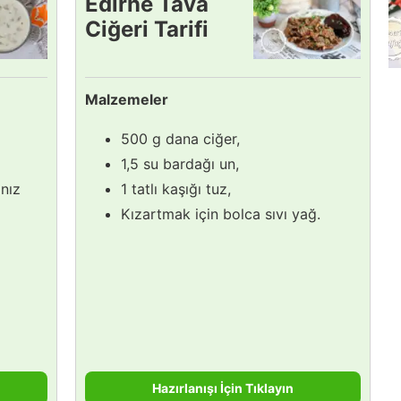
Edirne Tava
Ciğeri Tarifi
Malzemeler
500 g dana ciğer,
1,5 su bardağı un,
nız
1 tatlı kaşığı tuz,
Kızartmak için bolca sıvı yağ.
Hazırlanışı İçin Tıklayın