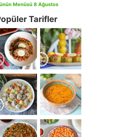
ünün Menüsü 8 Ağustos
opüler Tarifler