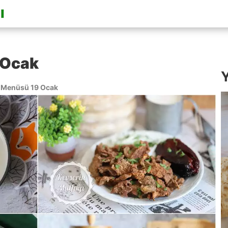
 Ocak
Y
Menüsü 19 Ocak