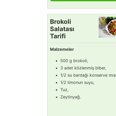
Brokoli
Salatası
Tarifi
Malzemeler
500 g brokoli,
3 adet közlenmiş biber,
1/2 su bardağı konserve mısı
1/2 limonun suyu,
Tuz,
Zeytinyağ.