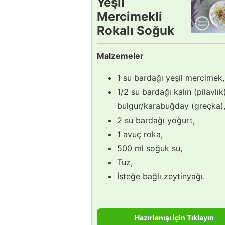
Yeşil
Mercimekli
Rokalı Soğuk
Çorba Tarifi
Malzemeler
1 su bardağı yeşil mercimek,
1/2 su bardağı kalın (pilavlık
bulgur/karabuğday (greçka)
2 su bardağı yoğurt,
1 avuç roka,
500 ml soğuk su,
Tuz,
İsteğe bağlı zeytinyağı.
Hazırlanışı İçin Tıklayın