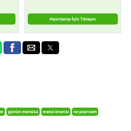
Hazırlanışı İçin Tıklayın
em
günün menüsü
menü önerisi
ne pişirsem