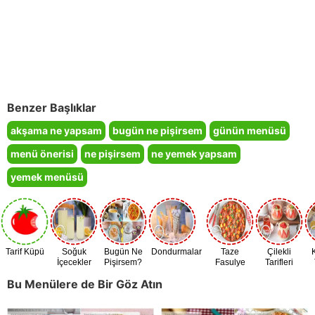
Benzer Başlıklar
akşama ne yapsam
bugün ne pişirsem
günün menüsü
menü önerisi
ne pişirsem
ne yemek yapsam
yemek menüsü
Tarif Küpü
Soğuk
Bugün Ne
Dondurmalar
Taze
Çilekli
İçecekler
Pişirsem?
Fasulye
Tarifleri
Zamanı
Bu Menülere de Bir Göz Atın