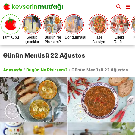
Tarif Küpü
Soğuk
Bugün Ne
Dondurmalar
Taze
Çilekli
İçecekler
Pişirsem?
Fasulye
Tarifleri
Zamanı
Günün Menüsü 22 Ağustos
Anasayfa
/
Bugün Ne Pişirsem?
/
Günün Menüsü 22 Ağustos