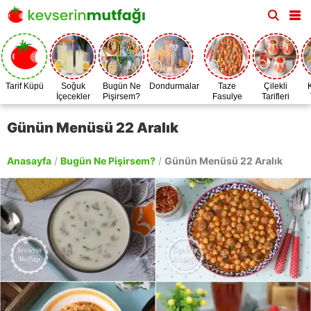
Tarif Küpü
Soğuk
Bugün Ne
Dondurmalar
Taze
Çilekli
İçecekler
Pişirsem?
Fasulye
Tarifleri
Zamanı
Günün Menüsü 22 Aralık
Anasayfa
/
Bugün Ne Pişirsem?
/
Günün Menüsü 22 Aralık