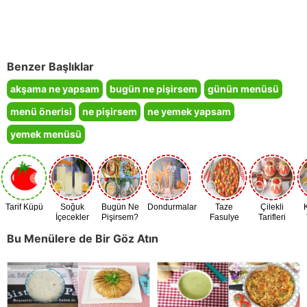
Benzer Başlıklar
akşama ne yapsam
bugün ne pişirsem
günün menüsü
menü önerisi
ne pişirsem
ne yemek yapsam
yemek menüsü
Tarif Küpü
Soğuk
Bugün Ne
Dondurmalar
Taze
Çilekli
İçecekler
Pişirsem?
Fasulye
Tarifleri
Zamanı
Bu Menülere de Bir Göz Atın