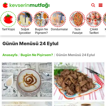
Tarif Küpü
Soğuk
Bugün Ne
Dondurmalar
Taze
Çilekli
İçecekler
Pişirsem?
Fasulye
Tarifleri
Zamanı
Günün Menüsü 24 Eylul
Anasayfa
/
Bugün Ne Pişirsem?
/
Günün Menüsü 24 Eylul