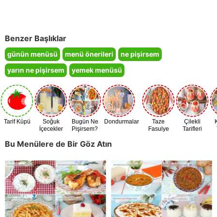
Benzer Başlıklar
günün menüsü
menü önerileri
ne pişirsem
yarın ne pişirsem
yemek menüsü
Tarif Küpü
Soğuk
Bugün Ne
Dondurmalar
Taze
Çilekli
İçecekler
Pişirsem?
Fasulye
Tarifleri
Zamanı
Bu Menülere de Bir Göz Atın