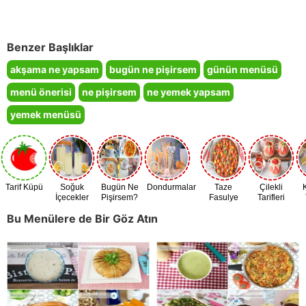
Benzer Başlıklar
akşama ne yapsam
bugün ne pişirsem
günün menüsü
menü önerisi
ne pişirsem
ne yemek yapsam
yemek menüsü
Tarif Küpü
Soğuk
Bugün Ne
Dondurmalar
Taze
Çilekli
İçecekler
Pişirsem?
Fasulye
Tarifleri
Zamanı
Bu Menülere de Bir Göz Atın