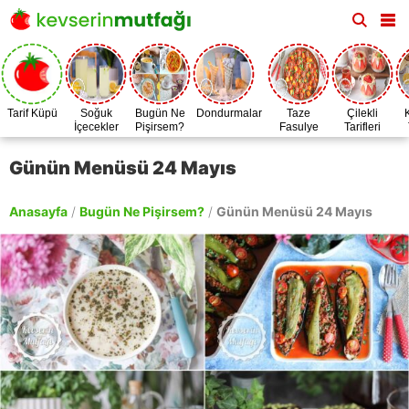
Tarif Küpü
Soğuk
Bugün Ne
Dondurmalar
Taze
Çilekli
İçecekler
Pişirsem?
Fasulye
Tarifleri
Zamanı
Günün Menüsü 24 Mayıs
Anasayfa
/
Bugün Ne Pişirsem?
/
Günün Menüsü 24 Mayıs