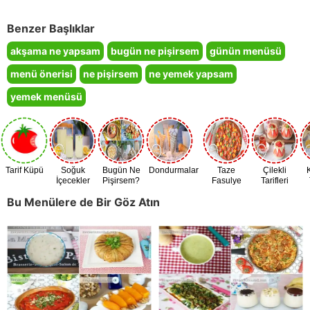
Benzer Başlıklar
akşama ne yapsam
bugün ne pişirsem
günün menüsü
menü önerisi
ne pişirsem
ne yemek yapsam
yemek menüsü
Tarif Küpü
Soğuk
Bugün Ne
Dondurmalar
Taze
Çilekli
İçecekler
Pişirsem?
Fasulye
Tarifleri
Zamanı
Bu Menülere de Bir Göz Atın