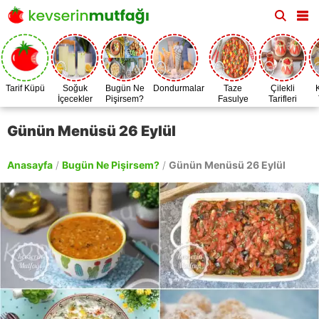
Tarif Küpü
Soğuk
Bugün Ne
Dondurmalar
Taze
Çilekli
İçecekler
Pişirsem?
Fasulye
Tarifleri
Zamanı
Günün Menüsü 26 Eylül
Anasayfa
/
Bugün Ne Pişirsem?
/
Günün Menüsü 26 Eylül