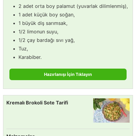
2 adet orta boy palamut (yuvarlak dilimlenmiş),
1 adet küçük boy soğan,
1 büyük diş sarımsak,
1/2 limonun suyu,
1/2 çay bardağı sıvı yağ,
Tuz,
Karabiber.
Hazırlanışı İçin Tıklayın
Kremalı Brokoli Sote Tarifi