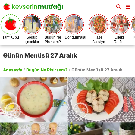
Tarif Küpü
Soğuk
Bugün Ne
Dondurmalar
Taze
Çilekli
İçecekler
Pişirsem?
Fasulye
Tarifleri
Zamanı
Günün Menüsü 27 Aralık
Anasayfa
/
Bugün Ne Pişirsem?
/
Günün Menüsü 27 Aralık