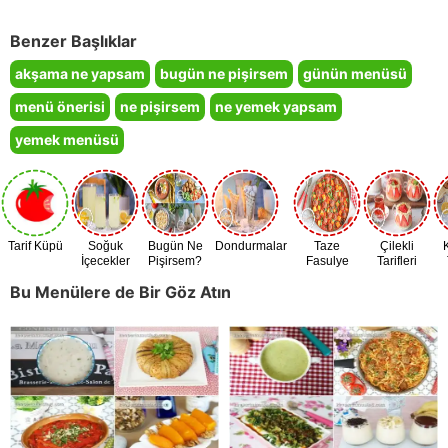
Benzer Başlıklar
akşama ne yapsam
bugün ne pişirsem
günün menüsü
menü önerisi
ne pişirsem
ne yemek yapsam
yemek menüsü
Tarif Küpü
Soğuk
Bugün Ne
Dondurmalar
Taze
Çilekli
İçecekler
Pişirsem?
Fasulye
Tarifleri
Zamanı
Bu Menülere de Bir Göz Atın