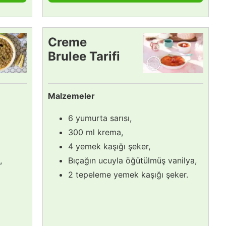
Creme
Brulee Tarifi
Malzemeler
6 yumurta sarısı,
300 ml krema,
4 yemek kaşığı şeker,
,
Bıçağın ucuyla öğütülmüş vanilya,
2 tepeleme yemek kaşığı şeker.