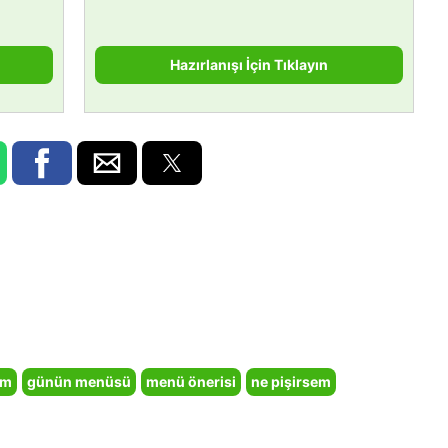
Hazırlanışı İçin Tıklayın
em
günün menüsü
menü önerisi
ne pişirsem