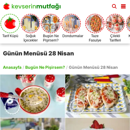
Tarif Küpü
Soğuk
Bugün Ne
Dondurmalar
Taze
Çilekli
İçecekler
Pişirsem?
Fasulye
Tarifleri
Zamanı
Günün Menüsü 28 Nisan
Anasayfa
/
Bugün Ne Pişirsem?
/
Günün Menüsü 28 Nisan