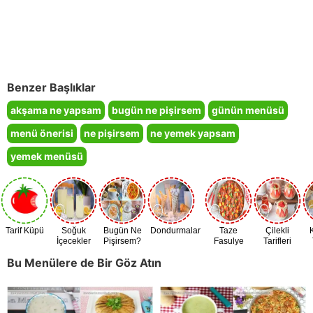
Benzer Başlıklar
akşama ne yapsam
bugün ne pişirsem
günün menüsü
menü önerisi
ne pişirsem
ne yemek yapsam
yemek menüsü
Tarif Küpü
Soğuk
Bugün Ne
Dondurmalar
Taze
Çilekli
İçecekler
Pişirsem?
Fasulye
Tarifleri
Zamanı
Bu Menülere de Bir Göz Atın