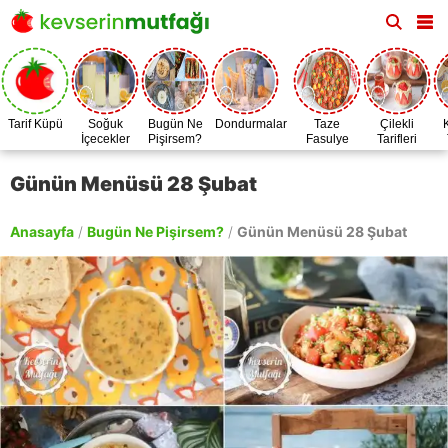
Tarif Küpü
Soğuk
Bugün Ne
Dondurmalar
Taze
Çilekli
İçecekler
Pişirsem?
Fasulye
Tarifleri
Zamanı
Günün Menüsü 28 Şubat
Anasayfa
/
Bugün Ne Pişirsem?
/
Günün Menüsü 28 Şubat