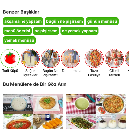
Benzer Başlıklar
akşama ne yapsam
bugün ne pişirsem
günün menüsü
menü önerisi
ne pişirsem
ne yemek yapsam
yemek menüsü
Tarif Küpü
Soğuk
Bugün Ne
Dondurmalar
Taze
Çilekli
İçecekler
Pişirsem?
Fasulye
Tarifleri
Zamanı
Bu Menülere de Bir Göz Atın