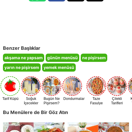
Benzer Başlıklar
akşama ne yapsam
günün menüsü
ne pişirsem
yarın ne pişirsem
yemek menüsü
Tarif Küpü
Soğuk
Bugün Ne
Dondurmalar
Taze
Çilekli
İçecekler
Pişirsem?
Fasulye
Tarifleri
Zamanı
Bu Menülere de Bir Göz Atın