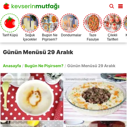
Tarif Küpü
Soğuk
Bugün Ne
Dondurmalar
Taze
Çilekli
İçecekler
Pişirsem?
Fasulye
Tarifleri
Zamanı
Günün Menüsü 29 Aralık
Anasayfa
/
Bugün Ne Pişirsem?
/
Günün Menüsü 29 Aralık