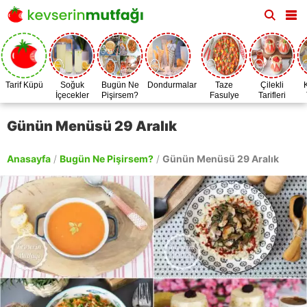
Tarif Küpü
Soğuk
Bugün Ne
Dondurmalar
Taze
Çilekli
İçecekler
Pişirsem?
Fasulye
Tarifleri
Zamanı
Günün Menüsü 29 Aralık
Anasayfa
/
Bugün Ne Pişirsem?
/
Günün Menüsü 29 Aralık