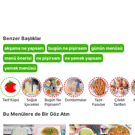
Benzer Başlıklar
akşama ne yapsam
bugün ne pişirsem
günün menüsü
menü önerisi
ne pişirsem
ne yemek yapsam
yemek menüsü
Tarif Küpü
Soğuk
Bugün Ne
Dondurmalar
Taze
Çilekli
İçecekler
Pişirsem?
Fasulye
Tarifleri
Zamanı
Bu Menülere de Bir Göz Atın