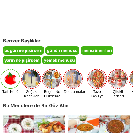
Benzer Başlıklar
bugün ne pişirsem
günün menüsü
menü önerileri
yarın ne pişirsem
yemek menüsü
Tarif Küpü
Soğuk
Bugün Ne
Dondurmalar
Taze
Çilekli
İçecekler
Pişirsem?
Fasulye
Tarifleri
Zamanı
Bu Menülere de Bir Göz Atın