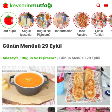
Tarif Küpü
Soğuk
Bugün Ne
Dondurmalar
Taze
Çilekli
İçecekler
Pişirsem?
Fasulye
Tarifleri
Zamanı
Günün Menüsü 29 Eylül
Anasayfa
/
Bugün Ne Pişirsem?
/
Günün Menüsü 29 Eylül